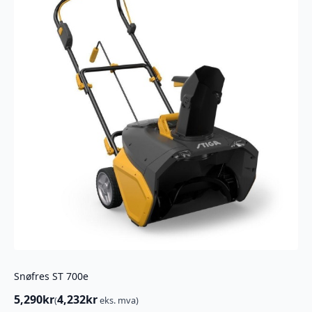
Snøfres ST 700e
5,290
kr
4,232
kr
(
eks. mva)