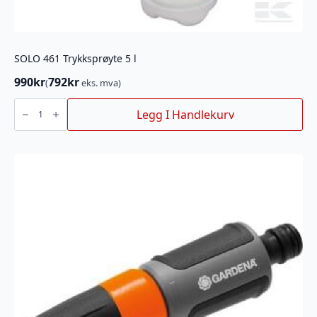
SOLO 461 Trykksprøyte 5 l
990
kr
792
kr
(
eks. mva)
SOLO
461
Legg I Handlekurv
Trykksprøyte
5
l
antall