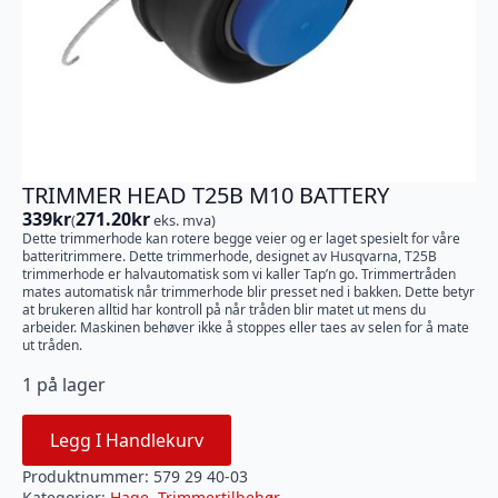
TRIMMER HEAD T25B M10 BATTERY
339
kr
271.20
kr
(
eks. mva)
Dette trimmerhode kan rotere begge veier og er laget spesielt for våre
batteritrimmere. Dette trimmerhode, designet av Husqvarna, T25B
trimmerhode er halvautomatisk som vi kaller Tap’n go. Trimmertråden
mates automatisk når trimmerhode blir presset ned i bakken. Dette betyr
at brukeren alltid har kontroll på når tråden blir matet ut mens du
arbeider. Maskinen behøver ikke å stoppes eller taes av selen for å mate
ut tråden.
1 på lager
Legg I Handlekurv
Produktnummer:
579 29 40-03
Kategorier:
Hage
,
Trimmertilbehør