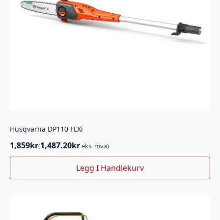
Husqvarna DP110 FLXi
1,859
kr
1,487.20
kr
(
eks. mva)
Legg I Handlekurv