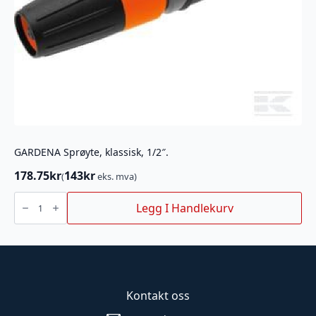
GARDENA Sprøyte, klassisk, 1/2″.
178.75
kr
143
kr
(
eks. mva)
GARDENA
Sprøyte,
Legg I Handlekurv
klassisk,
1/2".
antall
Kontakt oss