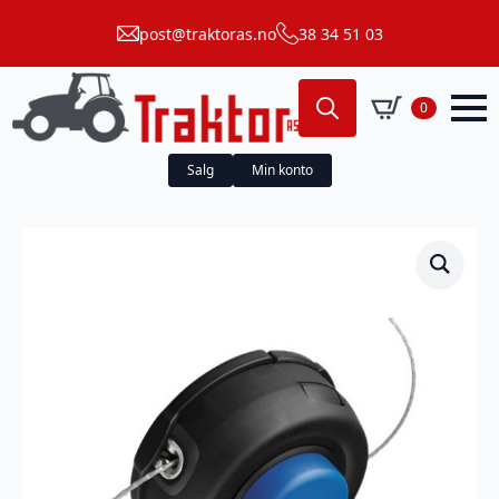
post@traktoras.no
38 34 51 03
0
Search
for:
Salg
Min konto