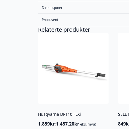
Dimensjoner
Produsent
Relaterte produkter
Husqvarna DP110 FLXi
SELE
1,859
kr
1,487.20
kr
849
k
(
eks. mva)