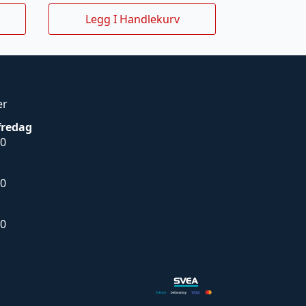
Legg I Handlekurv
er
fredag
00
00
00