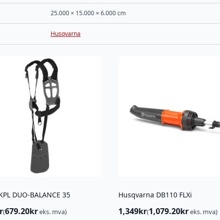
25.000 × 15.000 × 6.000 cm
Husqvarna
 KPL DUO-BALANCE 35
Husqvarna DB110 FLXi
r
679.20
kr
1,349
kr
1,079.20
kr
(
eks. mva)
(
eks. mva)