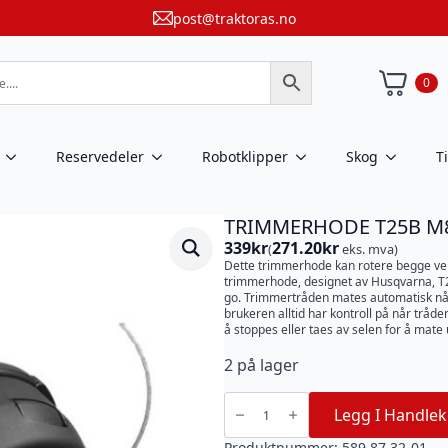
post@traktoras.no
0
Reservedeler
Robotklipper
Skog
T
TRIMMERHODE T25B M8 
339
kr
271.20
kr
(
eks. mva)
Dette trimmerhode kan rotere begge veie
trimmerhode, designet av Husqvarna, T2
go. Trimmertråden mates automatisk når
brukeren alltid har kontroll på når tråd
å stoppes eller taes av selen for å mate 
2 på lager
TRIMMERHODE
T25B
Legg I Handlek
M8
(115IL)
antall
Produktnummer:
589 87 32-01