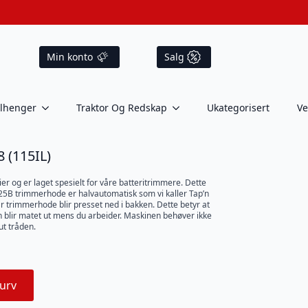
Min konto
Salg
ilhenger
Traktor Og Redskap
Ukategorisert
Ve
(115IL)
r og er laget spesielt for våre batteritrimmere. Dette
5B trimmerhode er halvautomatisk som vi kaller Tap’n
 trimmerhode blir presset ned i bakken. Dette betyr at
en blir matet ut mens du arbeider. Maskinen behøver ikke
ut tråden.
urv