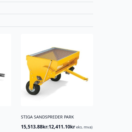
STIGA SANDSPREDER PARK
15,513.88
kr
12,411.10
kr
(
eks. mva)