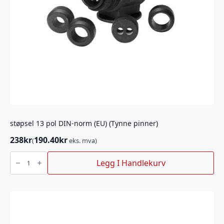
støpsel 13 pol DIN-norm (EU) (Tynne pinner)
238
kr
190.40
kr
(
eks. mva)
støpsel
13
Legg I Handlekurv
pol
DIN-
norm
(EU)
(Tynne
pinner)
antall