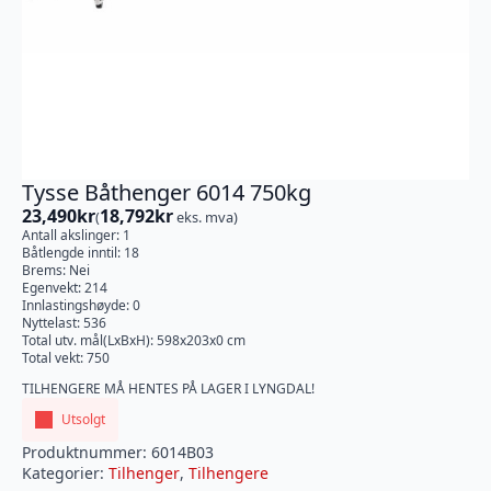
Tysse Båthenger 6014 750kg
23,490
kr
18,792
kr
(
eks. mva)
Antall akslinger: 1
Båtlengde inntil: 18
Brems: Nei
Egenvekt: 214
Innlastingshøyde: 0
Nyttelast: 536
Total utv. mål(LxBxH): 598x203x0 cm
Total vekt: 750
TILHENGERE MÅ HENTES PÅ LAGER I LYNGDAL!
Utsolgt
Produktnummer:
6014B03
Kategorier:
Tilhenger
,
Tilhengere