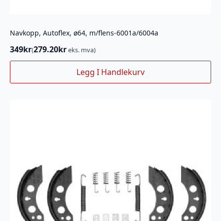
Navkopp, Autoflex, ø64, m/flens-6001a/6004a
349
kr
279.20
kr
(
eks. mva)
Legg I Handlekurv