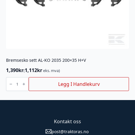
Bremsesko sett AL-KO 2035 200×35 H+V
1,390
kr
1,112
kr
(
eks. mva)
Bremsesko
sett
Legg I Handlekurv
AL-
KO
2035
200x35
H+V
antall
Kontakt oss
post@traktoras.no