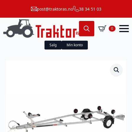
post@traktoras.no
38 34 51 03
0
Search
for:
Salg
Min konto