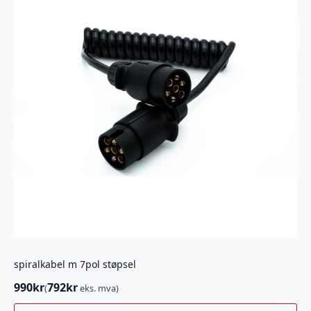
spiralkabel m 7pol støpsel
990
kr
792
kr
(
eks. mva)