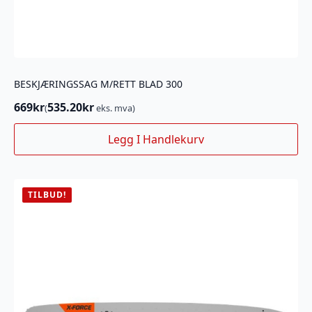
BESKJÆRINGSSAG M/RETT BLAD 300
669
kr
535.20
kr
(
eks. mva)
Legg I Handlekurv
TILBUD!