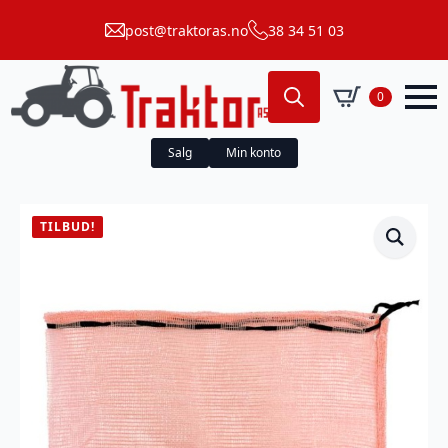
post@traktoras.no
38 34 51 03
0
Search
for:
Salg
Min konto
TILBUD!