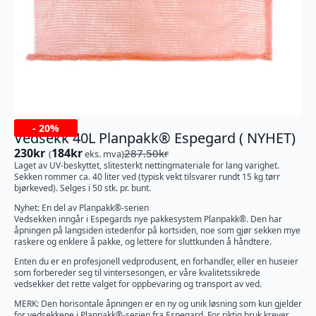
-
20%
Vedsekk 40L Planpakk® Espegard ( NYHET)
230
kr
184
kr
287.50
kr
(
eks. mva)
Opprinnelig
Nåværende
Laget av UV-beskyttet, slitesterkt nettingmateriale for lang varighet.
pris
pris
Sekken rommer ca. 40 liter ved (typisk vekt tilsvarer rundt 15 kg tørr
var:
er:
bjørkeved). Selges i 50 stk. pr. bunt.
287.50kr.
230kr.
Nyhet: En del av Planpakk®-serien
Vedsekken inngår i Espegards nye pakkesystem Planpakk®. Den har
åpningen på langsiden istedenfor på kortsiden, noe som gjør sekken mye
raskere og enklere å pakke, og lettere for sluttkunden å håndtere.
Enten du er en profesjonell vedprodusent, en forhandler, eller en huseier
som forbereder seg til vintersesongen, er våre kvalitetssikrede
vedsekker det rette valget for oppbevaring og transport av ved.
MERK: Den horisontale åpningen er en ny og unik løsning som kun gjelder
for vedsekkene i Planpakk®-serien fra Espegard. For riktig bruk krever