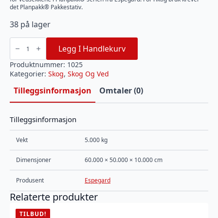
det Planpakk® Pakkestativ.
38 på lager
Vedsekk
40L
Legg I Handlekurv
Planpakk®
Espegard
(
Produktnummer:
1025
NYHET)
Kategorier:
Skog
,
Skog Og Ved
antall
Tilleggsinformasjon
Omtaler (0)
Tilleggsinformasjon
Vekt
5.000 kg
Dimensjoner
60.000 × 50.000 × 10.000 cm
Produsent
Espegard
Relaterte produkter
TILBUD!