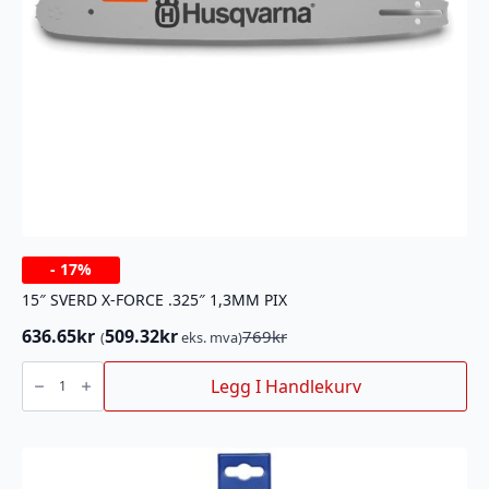
-
17%
15″ SVERD X-FORCE .325″ 1,3MM PIX
636.65
kr
509.32
kr
769
kr
(
eks. mva)
Opprinnelig
Nåværende
pris
pris
15"
SVERD
Legg I Handlekurv
var:
er:
X-
769kr.
636.65kr.
FORCE
.325"
1,3MM
PIX
antall