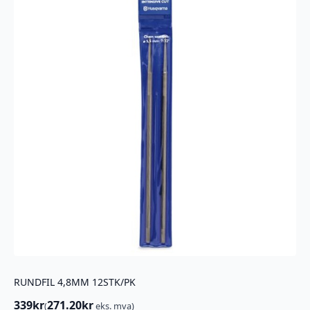
RUNDFIL 4,8MM 12STK/PK
339
kr
271.20
kr
(
eks. mva)