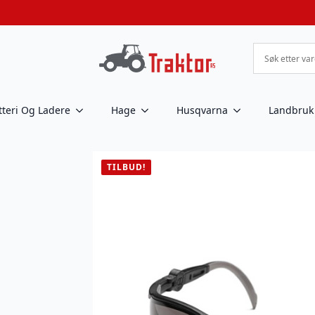
tteri Og Ladere
Hage
Husqvarna
Landbruk
TILBUD!