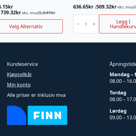
4.15
kr
636.65
kr
509.32
kr
(
eks. mva)
Opprinnelig
Nåværende
innelig
ærende
,739.32
kr
5,649
kr
eks. mva)
pris
pris
15"
SVERD
var:
er:
Legg I
e
X-
Velg Alternativ
Handlekur
769kr.
636.65kr.
FORCE
uktet
kr.
.15kr.
.325"
1,3MM
PIX
antall
nter.
rnativene
Kundeservice
Åpningstid
es
Kjøpsvilkår
Mandag – 
08.00 – 16.
uktsiden
Min konto
Tordag
Alle priser er inklusiv mva
08.00 – 17.
Lørdag
09.00 – 13.