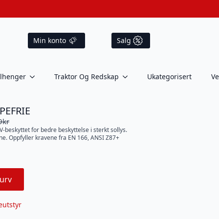
Min konto
Salg
ilhenger
Traktor Og Redskap
Ukategorisert
Ve
PEFRIE
9
kr
V-beskyttet for bedre beskyttelse i sterkt sollys.
ene. Oppfyller kravene fra EN 166, ANSI Z87+
urv
eutstyr