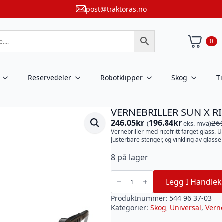
post@traktoras.no
0
Reservedeler
Robotklipper
Skog
T
VERNEBRILLER SUN X RI
246.05
kr
196.84
kr
26
(
eks. mva)
Opprinnelig
Nåværende
Vernebriller med ripefritt farget glass. U
pris
pris
Justerbare stenger, og vinkling av glass
var:
er:
269kr.
246.05kr.
8 på lager
VERNEBRILLER
SUN
Legg I Handlek
X
RIPEFRIE
antall
Produktnummer:
544 96 37-03
Kategorier:
Skog
,
Universal
,
Vern