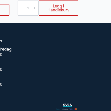
FILE
KIT
Legg I
X-
Handlekurv
CUT
SP33G
antall
er
fredag
00
00
00