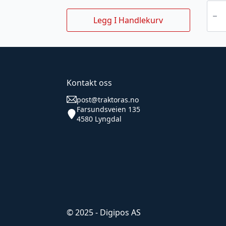
kasteb
var:
er:
3,5T
IGLAN
1,475
1,401
Legg I Handlekurv
antall
Kontakt oss
post@traktoras.no
Farsundsveien 135
4580 Lyngdal
© 2025 - Digipos AS