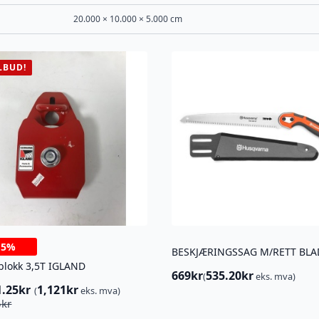
20.000 × 10.000 × 5.000 cm
LBUD!
-
5%
BESKJÆRINGSSAG M/RETT BLA
blokk 3,5T IGLAND
669
kr
535.20
kr
(
eks. mva)
1.25
kr
1,121
kr
(
eks. mva)
innelig
ærende
5
kr