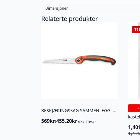
Dimensjoner
Relaterte produkter
TI
BESKJÆRINGSSAG SAMMENLEGG. 200
kaste
569
kr
455.20
kr
(
eks. mva)
1,40
Oppr
Nåv
1,47
pris
pris