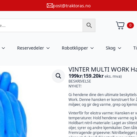
post@traktoras.no
0
Reservedeler
Robotklipper
Skog
T
VINTER MULTI WORK Ha
199
kr
159.20
kr
(
eks. mva)
BESKRIVELSE
NYHET!
Gi hendene dine den ultimate beskyttelse
Work. Denne hansken er konstruert for 
miljøer, og gir deg varme, grep og kjemisk
Vinterfôr for ekstra varme: Hansken er vi
temperaturer. Hold hendene varme og ko
Holdbart nitril-materiale: Laget av slite
oljer, syrer og andre kjemikalier. Den tåle
Fremragende gripeevne: Nitrilbelegget gi