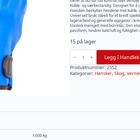
sikrer at du har full kontroll over verktø
Kulde- og værbestandig: Designet for å t
Hansken beskytter hendene mot kulde, vi
Universell bruk: Ideell for et bredt spek
lagerarbeid og generelle oppgaver i kre
Elastisk mansjett med borrelås: Den ela
passform, hindrer kald luft og fuktighet i
15 på lager
VINTER
MULTI
Legg I Handlek
WORK
Hanske
STR10
Produktnummer:
2552
antall
Kategorier:
Hansker
,
Skog
,
Verne
1.000 kg