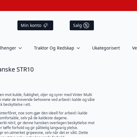
Min konto
Salg
ilhenger
Traktor Og Redskap
Ukategorisert
Ve
nske STR10
n mot kulde, fuktighet, oljer og syrer med Vinter Multi
å møte de krevende behovene ved arbeid i kalde og våte
 beskyttelse i ett.
nterfôret, noe som gjør den ideell for arbeid i kalde
mfortable, selv på de kaldeste dagene.
sterkt nitril, gir denne hansken overlegen beskyttelse mot
r tøffe forhold og gir pålitelig langvarig ytelse.
r en utmerket gripeevne, selv når det er vått. Dette