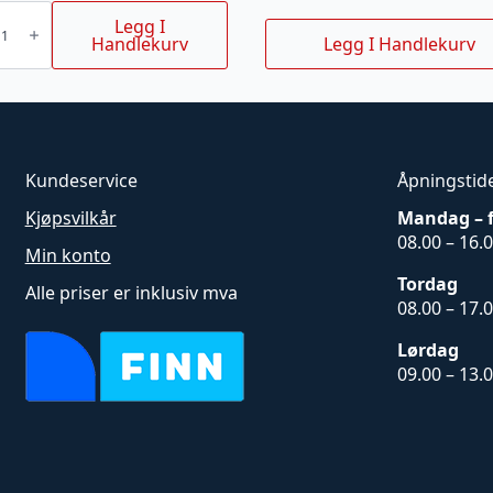
lokk
Legg I
D
kr.
.25kr.
Handlekurv
Legg I Handlekurv
Kundeservice
Åpningstid
Kjøpsvilkår
Mandag – 
08.00 – 16.
Min konto
Tordag
Alle priser er inklusiv mva
08.00 – 17.
Lørdag
09.00 – 13.