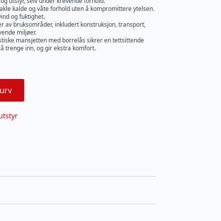
y og utstyr, selv under krevende forhold.
akle kalde og våte forhold uten å kompromittere ytelsen.
nd og fuktighet.
ter av bruksområder, inkludert konstruksjon, transport,
vende miljøer.
stiske mansjetten med borrelås sikrer en tettsittende
 å trenge inn, og gir ekstra komfort.
urv
utstyr