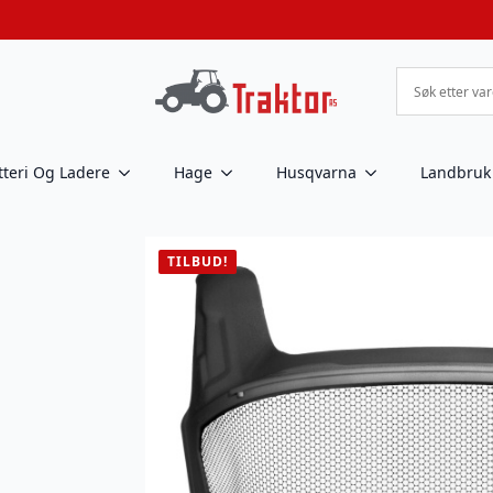
tteri Og Ladere
Hage
Husqvarna
Landbruk
TILBUD!