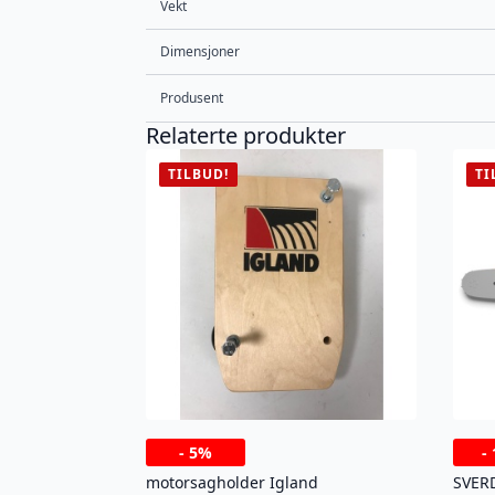
Vekt
Dimensjoner
Produsent
Relaterte produkter
TILBUD!
TI
-
5%
-
motorsagholder Igland
SVERD