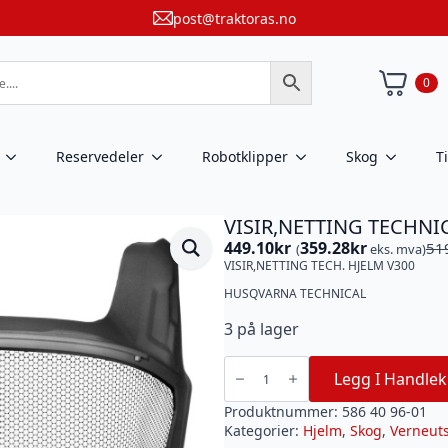
post@traktoras.no
0
Reservedeler
Robotklipper
Skog
T
VISIR,NETTING TECHNI
449.10
kr
359.28
kr
51
(
eks. mva)
Opprinnelig
Nåværende
VISIR,NETTING TECH. HJELM V300
pris
pris
var:
er:
HUSQVARNA TECHNICAL
519kr.
449.10kr.
3 på lager
VISIR,NETTING
TECHNICAL.
Legg I Handlek
HJELM
V300
HUSQVARNA
Produktnummer:
586 40 96-01
antall
Kategorier:
Hjelm
,
Skog
,
Verneuts