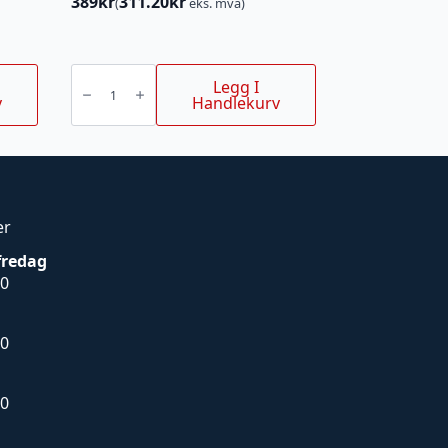
389
kr
311.20
kr
(
eks. mva)
XPL
TERMOS
Legg I
0,7L
v
Handlekurv
ORANSJ
SEASON
antall
er
fredag
00
00
00