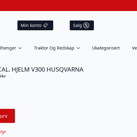
Min konto
Salg
ilhenger
Traktor Og Redskap
Ukategorisert
Ve
CAL. HJELM V300 HUSQVARNA
9
kr
urv
tyr