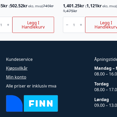
15
kr
502.52
kr
1,401.25
kr
1,121
kr
749
kr
(
eks. mva)
(
eks. mva)
innelig
ærende
Opprinnelig
Nåværende
1,475
kr
pris
pris
kasteblokk
var:
er:
3,5T
Legg I
Legg I
r.
15kr.
IGLAND
1,475kr.
1,401.25kr.
Handlekurv
Handlekur
antall
Kundeservice
Åpningstid
Kjøpsvilkår
Mandag – 
08.00 – 16.
Min konto
Tordag
Alle priser er inklusiv mva
08.00 – 17.
Lørdag
09.00 – 13.