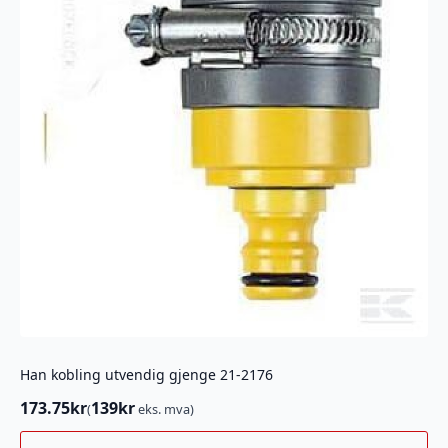
Han kobling utvendig gjenge 21-2176
173.75
kr
139
kr
(
eks. mva)