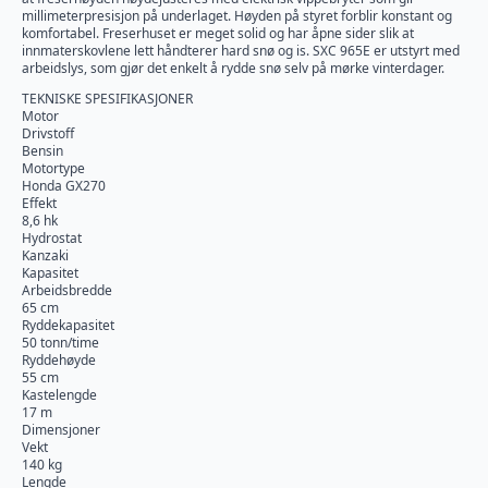
millimeterpresisjon på underlaget. Høyden på styret forblir konstant og
komfortabel. Freserhuset er meget solid og har åpne sider slik at
innmaterskovlene lett håndterer hard snø og is. SXC 965E er utstyrt med
arbeidslys, som gjør det enkelt å rydde snø selv på mørke vinterdager.
TEKNISKE SPESIFIKASJONER
Motor
Drivstoff
Bensin
Motortype
Honda GX270
Effekt
8,6 hk
Hydrostat
Kanzaki
Kapasitet
Arbeidsbredde
65 cm
Ryddekapasitet
50 tonn/time
Ryddehøyde
55 cm
Kastelengde
17 m
Dimensjoner
Vekt
140 kg
Lengde