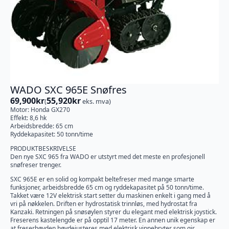
WADO SXC 965E Snøfres
69,900
kr
55,920
kr
(
eks. mva)
Motor: Honda GX270
Effekt: 8,6 hk
Arbeidsbredde: 65 cm
Ryddekapasitet: 50 tonn/time
PRODUKTBESKRIVELSE
Den nye SXC 965 fra WADO er utstyrt med det meste en profesjonell
snøfreser trenger.
SXC 965E er en solid og kompakt beltefreser med mange smarte
funksjoner, arbeidsbredde 65 cm og ryddekapasitet på 50 tonn/time.
Takket være 12V elektrisk start setter du maskinen enkelt i gang med å
vri på nøkkelen. Driften er hydrostatisk trinnløs, med hydrostat fra
Kanzaki. Retningen på snøsøylen styrer du elegant med elektrisk joystick.
Freserens kastelengde er på opptil 17 meter. En annen unik egenskap er
at freserhøyden høydejusteres med elektrisk vippebryter som gir