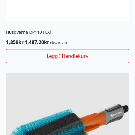
Husqvarna DP110 FLXi
1,859
kr
1,487.20
kr
(
eks. mva)
Legg I Handlekurv