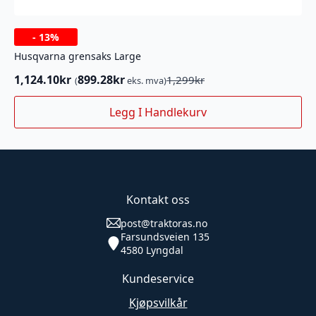
-
13%
Husqvarna grensaks Large
1,124.10
kr
899.28
kr
1,299
kr
(
eks. mva)
Opprinnelig
Nåværende
pris
pris
Legg I Handlekurv
var:
er:
1,299kr.
1,124.10kr.
Kontakt oss
post@traktoras.no
Farsundsveien 135
4580 Lyngdal
Kundeservice
Kjøpsvilkår