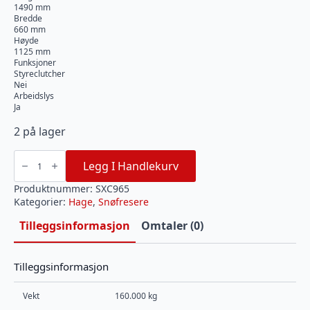
1490 mm
Bredde
660 mm
Høyde
1125 mm
Funksjoner
Styreclutcher
Nei
Arbeidslys
Ja
2 på lager
WADO
SXC
Legg I Handlekurv
965E
Snøfres
antall
Produktnummer:
SXC965
Kategorier:
Hage
,
Snøfresere
Tilleggsinformasjon
Omtaler (0)
Tilleggsinformasjon
Vekt
160.000 kg