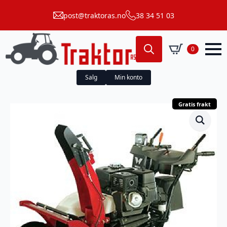
post@traktoras.no
38 34 51 03
0
Search
for:
Salg
Min konto
Gratis frakt