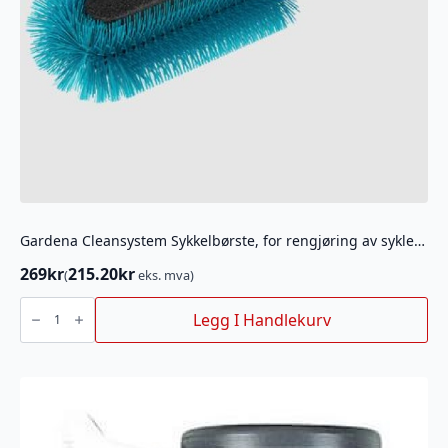
Gardena Cleansystem Sykkelbørste, for rengjøring av sykler, hengere
269
kr
215.20
kr
(
eks. mva)
Gardena
Cleansystem
Legg I Handlekurv
Sykkelbørste,
for
rengjøring
av
sykler,
hengere
antall