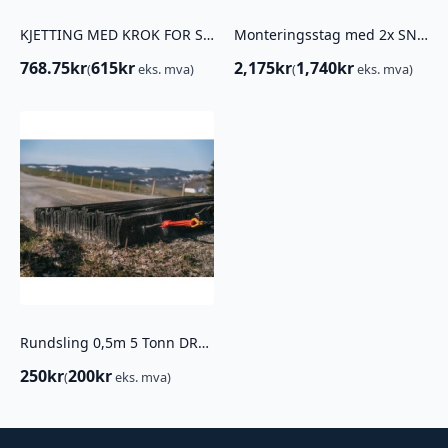
KJETTING MED KROK FOR SLODD 1,8M
Monteringsstag med 2x SNAREFESTE FOR DALEN 1294-1 PALLEGAFFEL
768.75
kr
615
kr
2,175
kr
1,740
kr
(
eks. mva)
(
eks. mva)
Rundsling 0,5m 5 Tonn DRAMMENSLODD
250
kr
200
kr
(
eks. mva)