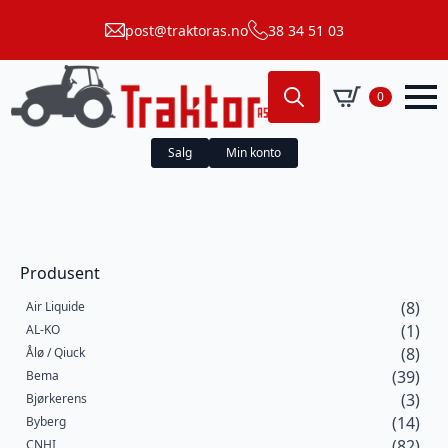
post@traktoras.no
38 34 51 03
0
Search
for:
Salg
Min konto
Produsent
(8)
Air Liquide
(1)
AL-KO
(8)
Ålø / Qiuck
(39)
Bema
(3)
Bjørkerens
(14)
Byberg
(82)
CNHI