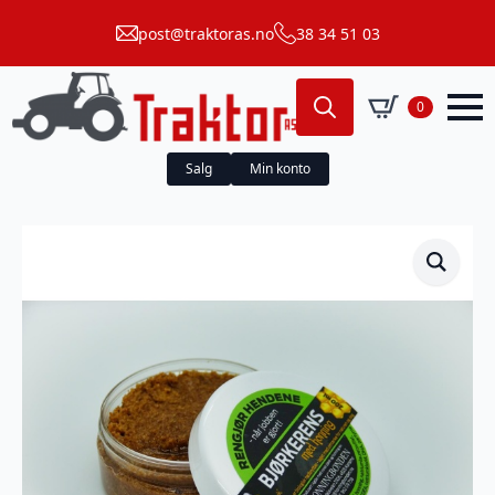
post@traktoras.no
38 34 51 03
0
Search
for:
Salg
Min konto