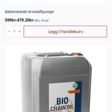
Batteridrevet drivstoffpumpe
599
kr
479.20
kr
(
eks. mva)
Batteridrevet
drivstoffpumpe
Legg I Handlekurv
antall