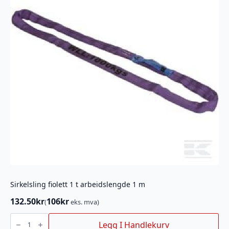
Sirkelsling fiolett 1 t arbeidslengde 1 m
132.50
kr
106
kr
(
eks. mva)
Sirkelsling
fiolett
Legg I Handlekurv
1