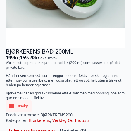
BJØRKERENS BAD 200ML
199
kr
159.20
kr
(
eks. mva)
Vår minste og mest elegante beholder (200 ml) som passer bra på ditt
private bad.
Håndrensen som skånsomt rengjør huden effektivt for skitt og smuss
etter hus- og hagearbeid, men også olje, fett og sot, helt uten å tørke ut
huden på hender og armer.
Bjørkemel har en god skrubbende effekt sammen med honning, noe som
gjør den meget effektiv.
Utsolgt
Produktnummer:
BJØRKERENS200
Kategorier:
Bjørkerens
,
Verktøy Og Industri
Tilleggsinformasjon
Omtaler (0)