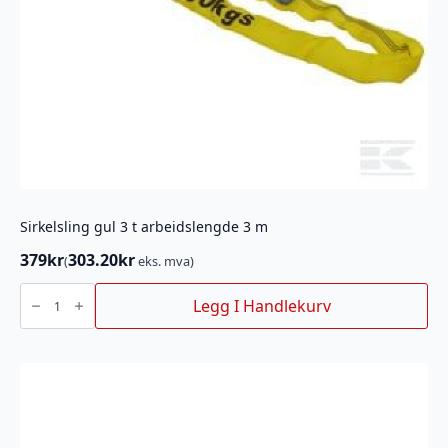
Sirkelsling gul 3 t arbeidslengde 3 m
379
kr
303.20
kr
(
eks. mva)
Sirkelsling
gul
Legg I Handlekurv
3
t
arbeidslengde
3
m
antall