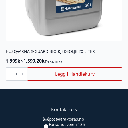
HUSQVARNA X-GUARD BIO KJEDEOLJE 20 LITER
1,999
kr
1,599.20
kr
(
eks. mva)
HUSQVARNA
X-
Legg I Handlekurv
GUARD
BIO
KJEDEOLJE
20
LITER
antall
Kontakt oss
post@traktoras.no
Farsundsveien 135