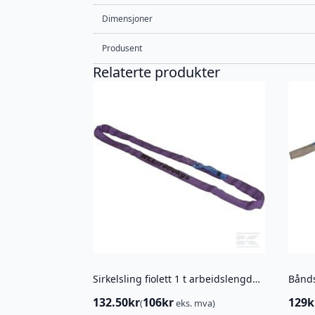
Dimensjoner
Produsent
Relaterte produkter
Sirkelsling fiolett 1 t arbeidslengde 1 m
Bånds
132.50
kr
106
kr
129
k
(
eks. mva)