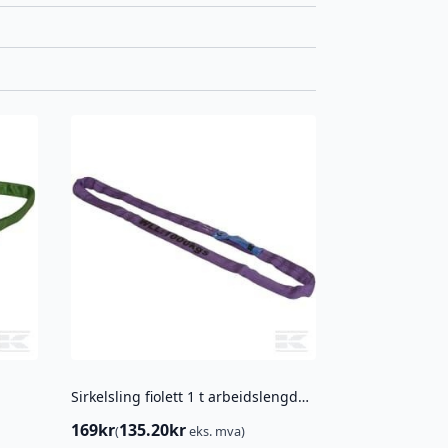
Sirkelsling fiolett 1 t arbeidslengde 3 m
169
kr
135.20
kr
(
eks. mva)