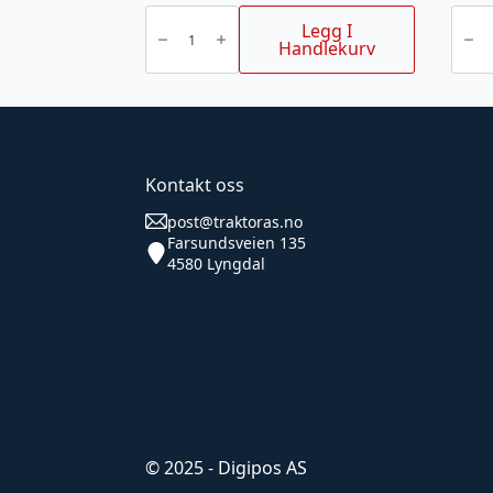
Sirkelsling
Bånds
fiolett
fiolett
Legg I
1
1
Handlekurv
t
t
arbeidslengde
3
1
m
m
antall
antall
Kontakt oss
post@traktoras.no
Farsundsveien 135
4580 Lyngdal
© 2025 - Digipos AS