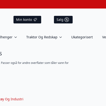
Min konto
Salg
ilhenger
Traktor Og Redskap
Ukategorisert
Ve
S
e. Passer også for andre overflater som tåler vann for
tøy Og Industri