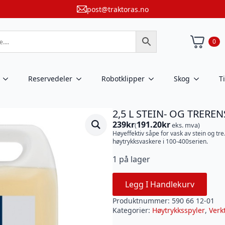
post@traktoras.no
0
Reservedeler
Robotklipper
Skog
T
2,5 L STEIN- OG TREREN
239
kr
191.20
kr
(
eks. mva)
Høyeffektiv såpe for vask av stein og tr
høytrykksvaskere i 100-400serien.
1 på lager
Legg I Handlekurv
Produktnummer:
590 66 12-01
Kategorier:
Høytrykksspyler
,
Verk