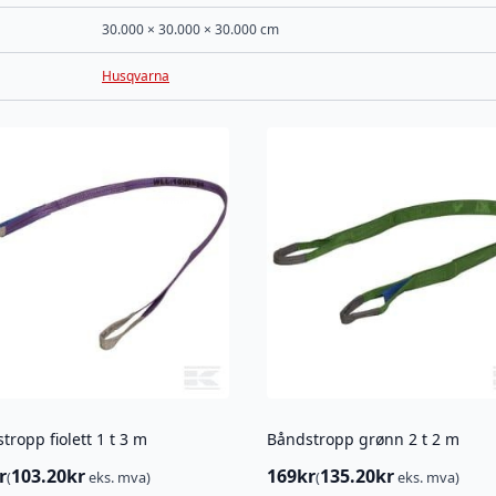
30.000 × 30.000 × 30.000 cm
Husqvarna
tropp fiolett 1 t 3 m
Båndstropp grønn 2 t 2 m
r
103.20
kr
169
kr
135.20
kr
(
eks. mva)
(
eks. mva)