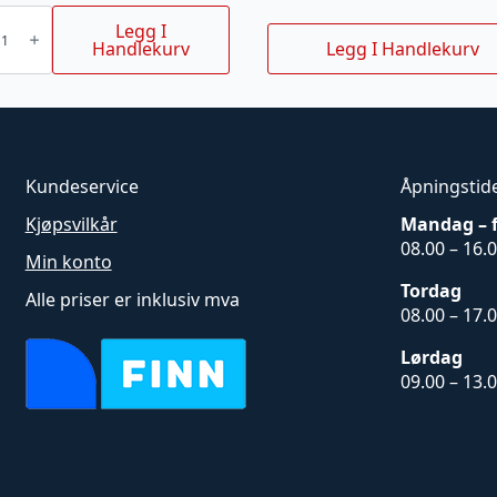
tropp
Legg I
Handlekurv
Legg I Handlekurv
Kundeservice
Åpningstid
Kjøpsvilkår
Mandag – 
08.00 – 16.
Min konto
Tordag
Alle priser er inklusiv mva
08.00 – 17.
Lørdag
09.00 – 13.