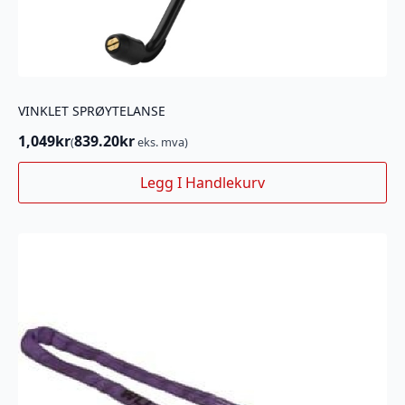
VINKLET SPRØYTELANSE
1,049
kr
839.20
kr
(
eks. mva)
Legg I Handlekurv