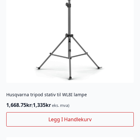
Husqvarna tripod stativ til WL8I lampe
1,668.75
kr
1,335
kr
(
eks. mva)
Legg I Handlekurv