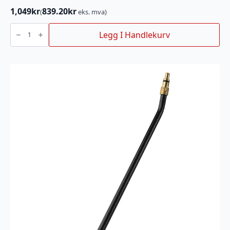
1,049
kr
839.20
kr
(
eks. mva)
ROTERENDE
BØRSTER
Legg I Handlekurv
SETT
HUSQVARNA
antall