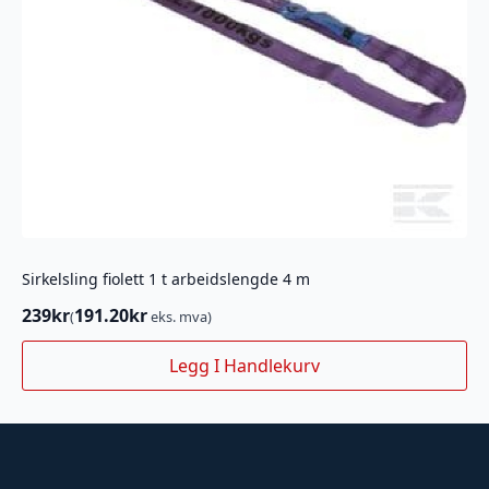
Sirkelsling fiolett 1 t arbeidslengde 4 m
239
kr
191.20
kr
(
eks. mva)
Legg I Handlekurv