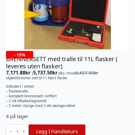
-
15%
BRENNERSETT med tralle til 11L flasker (
leveres uten flasker)
7,171.88
kr
5,737.50
kr
8,437.50
kr
(
eks. mva)
Opprinnelig
Nåværende
skjærebrenner sett til 11 liters flaske
pris
pris
var:
er:
Inkludert i settet:
– Flasketralle
8,437.50kr.
7,171.88kr.
– komplett brennesett i koffert
– 2 stk tilbakeslagsventil
– 5 meter slange med 2 stk søangesokkel
4 på lager
BRENNERSETT
med
Legg I Handlekurv
tralle