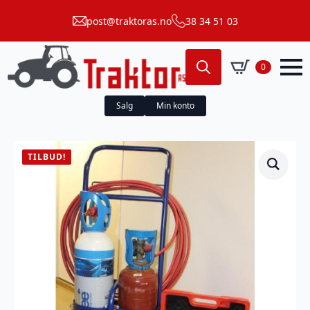
post@traktoras.no
38 34 51 03
0
Search
for:
Salg
Min konto
TILBUD!