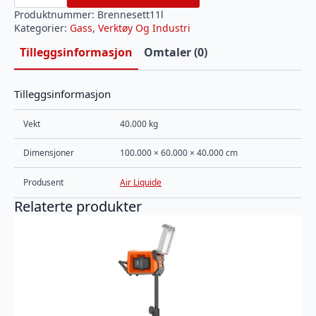
til
11L
Produktnummer:
Brennesett11l
flasker
Kategorier:
Gass
,
Verktøy Og Industri
(
leveres
uten
Tilleggsinformasjon
Omtaler (0)
flasker)
antall
Tilleggsinformasjon
Vekt
40.000 kg
Dimensjoner
100.000 × 60.000 × 40.000 cm
Produsent
Air Liquide
Relaterte produkter