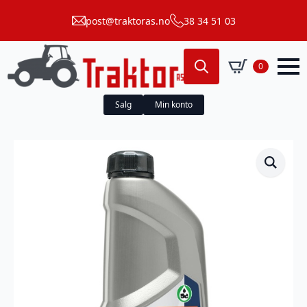
post@traktoras.no
38 34 51 03
0
Search
for:
Salg
Min konto