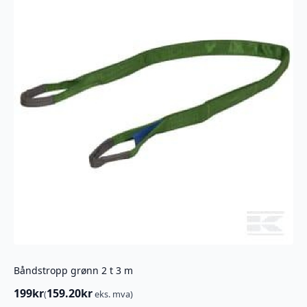
Båndstropp grønn 2 t 3 m
199
kr
159.20
kr
(
eks. mva)