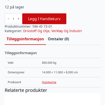
12 på lager
HUSQVARNA
X-
Legg I Handlekurv
GUARD
BIO
KJEDEOLJE
Produktnummer:
596 45 73-01
1
Kategorier:
Drivstoff Og Olje
,
Verktøy Og Industri
liter
antall
Tilleggsinformasjon
Omtaler (0)
Tilleggsinformasjon
Vekt
800.000 kg
Dimensjoner
14.000 × 11.000 × 8.000 cm
Produsent
Husqvarna
Relaterte produkter