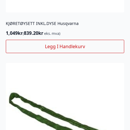
KJØRETØYSETT INKL.DYSE Husqvarna
1,049
kr
839.20
kr
(
eks. mva)
Legg I Handlekurv