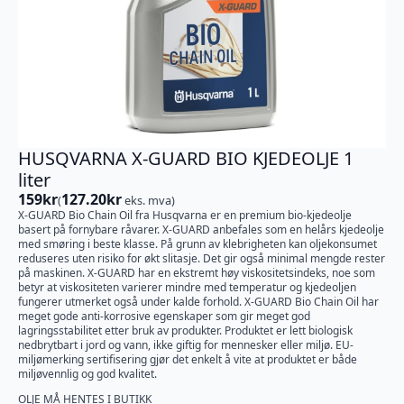
HUSQVARNA X-GUARD BIO KJEDEOLJE 1
liter
159
kr
127.20
kr
(
eks. mva)
X-GUARD Bio Chain Oil fra Husqvarna er en premium bio-kjedeolje
basert på fornybare råvarer. X-GUARD anbefales som en helårs kjedeolje
med smøring i beste klasse. På grunn av klebrigheten kan oljekonsumet
reduseres uten risiko for økt slitasje. Det gir også minimal mengde rester
på maskinen. X-GUARD har en ekstremt høy viskositetsindeks, noe som
betyr at viskositeten varierer mindre med temperatur og kjedeoljen
fungerer utmerket også under kalde forhold. X-GUARD Bio Chain Oil har
meget gode anti-korrosive egenskaper som gir meget god
lagringsstabilitet etter bruk av produkter. Produktet er lett biologisk
nedbrytbart i jord og vann, ikke giftig for mennesker eller miljø. EU-
miljømerking sertifisering gjør det enkelt å vite at produktet er både
miljøvennlig og god kvalitet.
OLJE MÅ HENTES I BUTIKK