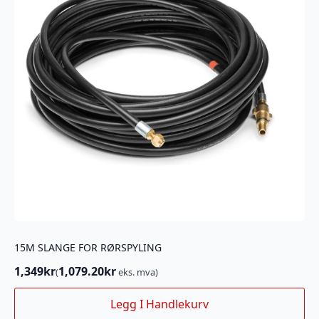
15M SLANGE FOR RØRSPYLING
1,349
kr
1,079.20
kr
(
eks. mva)
Legg I Handlekurv