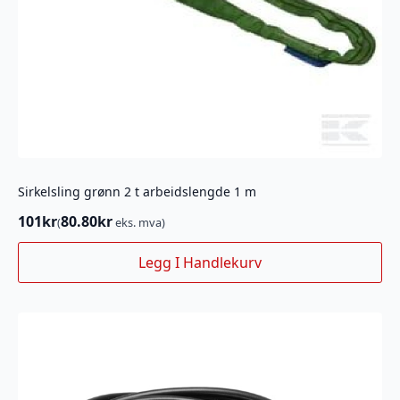
Sirkelsling grønn 2 t arbeidslengde 1 m
101
kr
80.80
kr
(
eks. mva)
Legg I Handlekurv