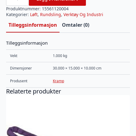
2
t
arbeidslengde
Produktnummer:
15561120004
2
Kategorier:
Løft
,
Rundsling
,
Verktøy Og Industri
m
antall
Tilleggsinformasjon
Omtaler (0)
Tilleggsinformasjon
Vekt
1.000 kg
Dimensjoner
30.000 × 15.000 × 10.000 cm
Produsent
Kramp
Relaterte produkter