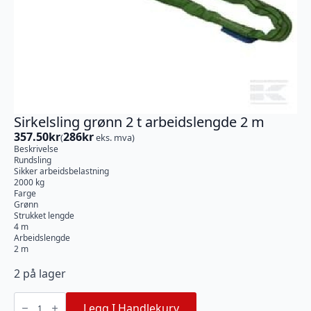
Sirkelsling grønn 2 t arbeidslengde 2 m
357.50
kr
286
kr
(
eks. mva)
Beskrivelse
Rundsling
Sikker arbeidsbelastning
2000 kg
Farge
Grønn
Strukket lengde
4 m
Arbeidslengde
2 m
2 på lager
Sirkelsling
grønn
Legg I Handlekurv