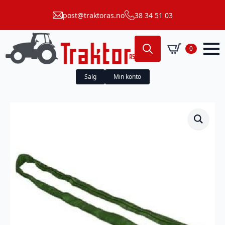
post@traktoras.no
38 34 51 03
0
Search
for:
Salg
Min konto