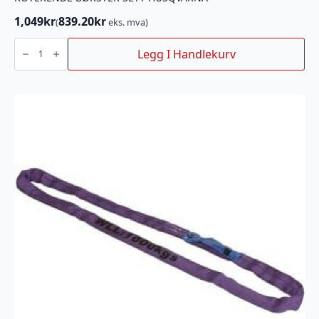
1,049
kr
839.20
kr
(
eks. mva)
ROTERENDE
BØRSTER
Legg I Handlekurv
SETT
HUSQVARNA
antall