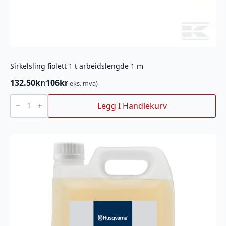
Sirkelsling fiolett 1 t arbeidslengde 1 m
132.50
kr
106
kr
(
eks. mva)
Sirkelsling
fiolett
Legg I Handlekurv
1
t
arbeidslengde
1
m
antall