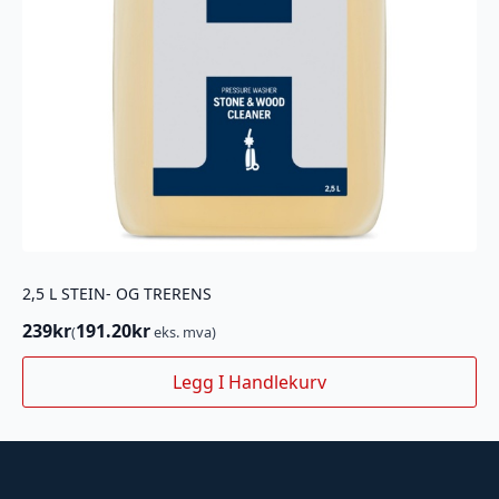
2,5 L STEIN- OG TRERENS
239
kr
191.20
kr
(
eks. mva)
Legg I Handlekurv