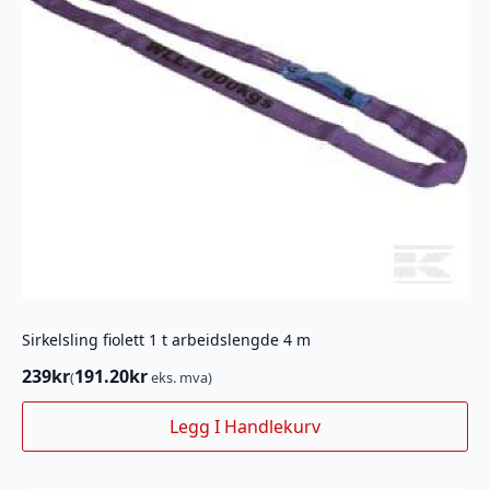
Sirkelsling fiolett 1 t arbeidslengde 4 m
239
kr
191.20
kr
(
eks. mva)
Legg I Handlekurv