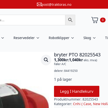
post@traktoras.no
0
Reservedeler
Robotklipper
Skog
T
bryter PTO 82025543
1,300
kr
1,040
kr
(
eks. mva)
Føler A/C
delenr: 84419250
1 på lager
Legg I Handlekurv
Produktnummer:
82025543
Kategorier:
Cnhi ( Case, New Holl