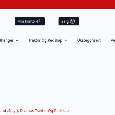
Min konto
Salg
ilhenger
Traktor Og Redskap
Ukategorisert
Ve
and ,Steyr)
,
Diverse
,
Traktor Og Redskap