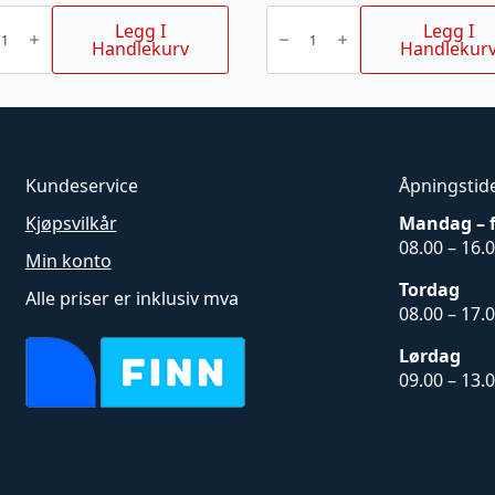
G
HYD
FILTER
Legg I
Legg I
1560
Handlekurv
Handlekur
515
2720-
0/A
M
ISEKI
TA
227
KJETTING)
antall
Kundeservice
Åpningstid
Kjøpsvilkår
Mandag – 
08.00 – 16.
Min konto
Tordag
Alle priser er inklusiv mva
08.00 – 17.
Lørdag
09.00 – 13.