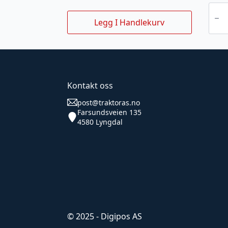
TRYG
S-
Krok
Legg I Handlekurv
for
trygg
traktor
8,5M
(
7MM
TVERR
antall
Kontakt oss
post@traktoras.no
Farsundsveien 135
4580 Lyngdal
© 2025 - Digipos AS