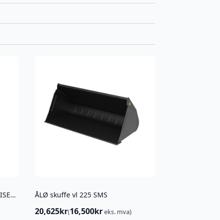
HYD FILTER 1560 515 2720-0/A ISEKI TA 227
ÅLØ skuffe vl 225 SMS
20,625
kr
16,500
kr
(
eks. mva)