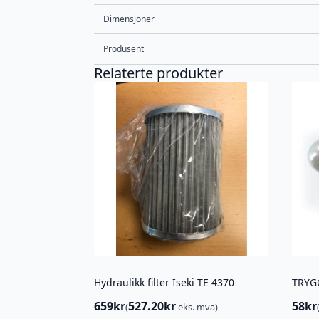
Dimensjoner
Produsent
Relaterte produkter
Hydraulikk filter Iseki TE 4370
659
kr
527.20
kr
58
kr
(
eks. mva)