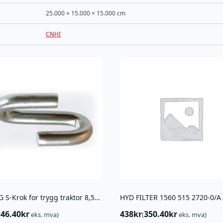
25.000 × 15.000 × 15.000 cm
CNHI
TRYGG S-Krok for trygg traktor 8,5MM ( 7MM TVERRKJETTING)
46.40
kr
438
kr
350.40
kr
(
eks. mva)
(
eks. mva)