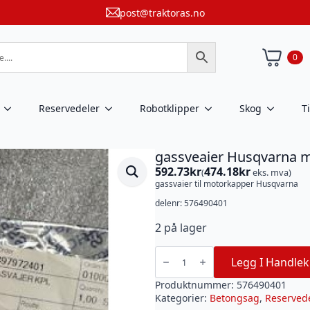
post@traktoras.no
0
Reservedeler
Robotklipper
Skog
T
gassveaier Husqvarna 
592.73
kr
474.18
kr
(
eks. mva)
gassvaier til motorkapper Husqvarna
delenr: 576490401
2 på lager
gassveaier
Husqvarna
Legg I Handlek
motorkapper
antall
Produktnummer:
576490401
Kategorier:
Betongsag
,
Reserved