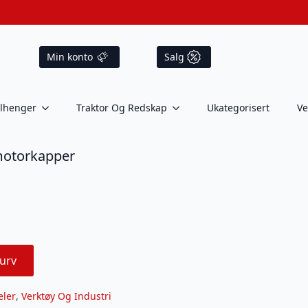
Min konto
Salg
ilhenger
Traktor Og Redskap
Ukategorisert
Ve
motorkapper
urv
eler
,
Verktøy Og Industri