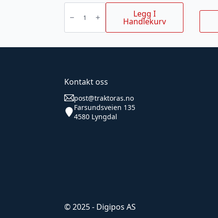
Båndstropp
fiolett
Legg I
1
Handlekurv
t
3
m
antall
Kontakt oss
post@traktoras.no
Farsundsveien 135
4580 Lyngdal
© 2025 - Digipos AS