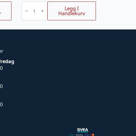
Batteridrevet
drivstoffpumpe
Legg I
antall
v
Handlekurv
er
fredag
00
00
00