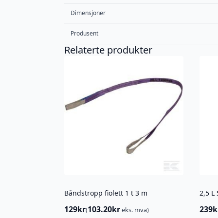
Dimensjoner
Produsent
Relaterte produkter
Båndstropp fiolett 1 t 3 m
2,5 L
129
kr
103.20
kr
239
k
(
eks. mva)