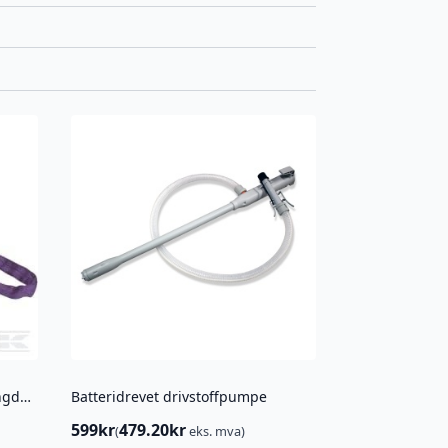
Sirkelsling fiolett 1 t arbeidslengde 2 m
Batteridrevet drivstoffpumpe
599
kr
479.20
kr
(
eks. mva)