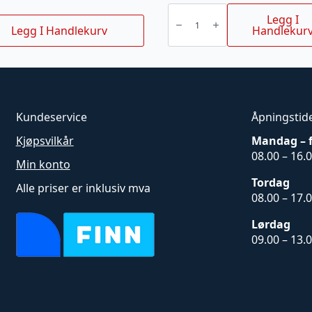
Sirkelsling
fiolett
Legg I
1
Legg I Handlekurv
Handlekur
t
arbeidslengde
2
m
antall
Kundeservice
Åpningstid
Kjøpsvilkår
Mandag – 
08.00 – 16.
Min konto
Tordag
Alle priser er inklusiv mva
08.00 – 17.
Lørdag
09.00 – 13.