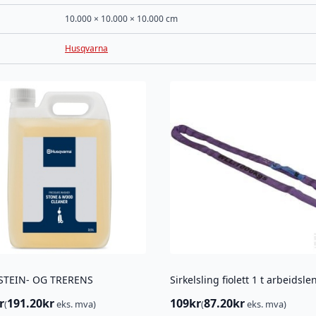
10.000 × 10.000 × 10.000 cm
Husqvarna
 STEIN- OG TRERENS
r
191.20
kr
109
kr
87.20
kr
(
eks. mva)
(
eks. mva)