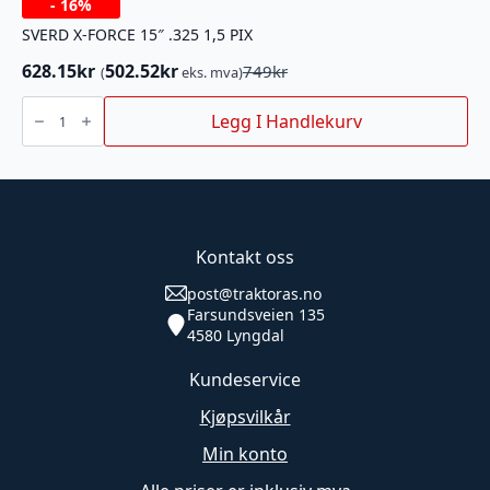
-
16%
SVERD X-FORCE 15″ .325 1,5 PIX
628.15
kr
502.52
kr
749
kr
(
eks. mva)
Opprinnelig
Nåværende
pris
pris
SVERD
X-
Legg I Handlekurv
var:
er:
FORCE
749kr.
628.15kr.
15"
.325
1,5
PIX
antall
Kontakt oss
post@traktoras.no
Farsundsveien 135
4580 Lyngdal
Kundeservice
Kjøpsvilkår
Min konto