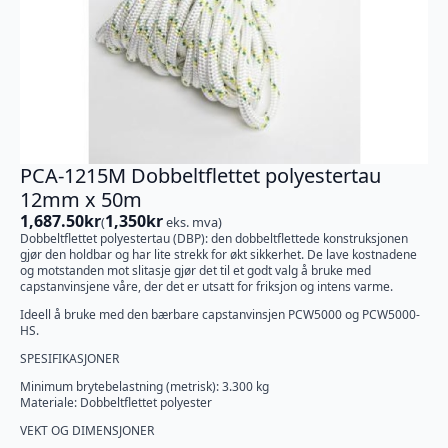
PCA-1215M Dobbeltflettet polyestertau
12mm x 50m
1,687.50
kr
1,350
kr
(
eks. mva)
Dobbeltflettet polyestertau (DBP): den dobbeltflettede konstruksjonen
gjør den holdbar og har lite strekk for økt sikkerhet. De lave kostnadene
og motstanden mot slitasje gjør det til et godt valg å bruke med
capstanvinsjene våre, der det er utsatt for friksjon og intens varme.
Ideell å bruke med den bærbare capstanvinsjen PCW5000 og PCW5000-
HS.
SPESIFIKASJONER
Minimum brytebelastning (metrisk): 3.300 kg
Materiale: Dobbeltflettet polyester
VEKT OG DIMENSJONER