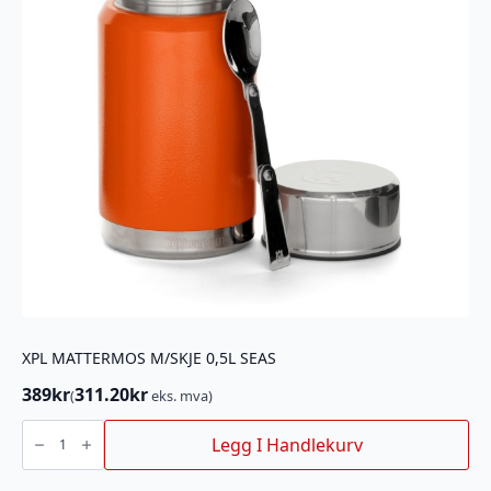
XPL MATTERMOS M/SKJE 0,5L SEAS
389
kr
311.20
kr
(
eks. mva)
XPL
MATTERMOS
Legg I Handlekurv
M/SKJE
0,5L
SEAS
antall