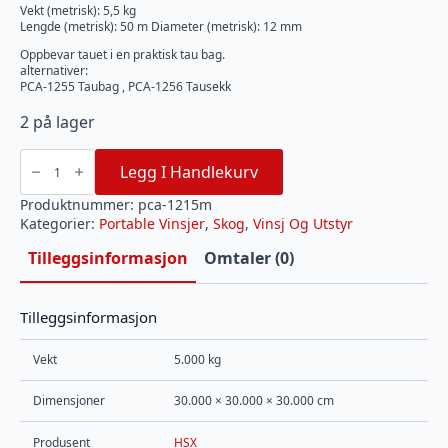
Vekt (metrisk): 5,5 kg
Lengde (metrisk): 50 m Diameter (metrisk): 12 mm
Oppbevar tauet i en praktisk tau bag.
alternativer:
PCA-1255 Taubag , PCA-1256 Tausekk
2 på lager
PCA-
1215M
Legg I Handlekurv
Dobbeltflettet
polyestertau
12mm
Produktnummer:
pca-1215m
x
Kategorier:
Portable Vinsjer
,
Skog
,
Vinsj Og Utstyr
50m
antall
Tilleggsinformasjon
Omtaler (0)
Tilleggsinformasjon
Vekt
5.000 kg
Dimensjoner
30.000 × 30.000 × 30.000 cm
Produsent
HSX