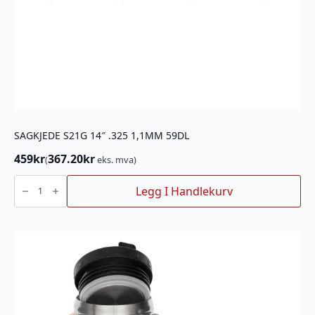
SAGKJEDE S21G 14″ .325 1,1MM 59DL
459
kr
367.20
kr
(
eks. mva)
SAGKJEDE
S21G
Legg I Handlekurv
14"
.325
1,1MM
59DL
antall