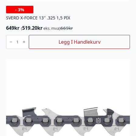
-
3%
SVERD X-FORCE 13″ .325 1,5 PIX
649
kr
519.20
kr
669
kr
(
eks. mva)
Opprinnelig
Nåværende
pris
pris
SVERD
X-
Legg I Handlekurv
var:
er:
FORCE
669kr.
649kr.
13"
.325
1,5
PIX
antall