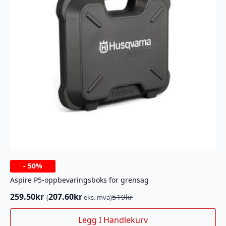
-
50%
Aspire P5-oppbevaringsboks for grensag
259.50
kr
207.60
kr
519
kr
(
eks. mva)
Opprinnelig
Nåværende
pris
pris
Legg I Handlekurv
var:
er: