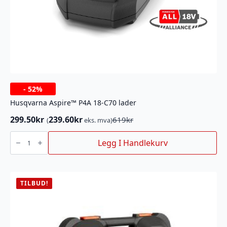
-
52%
Husqvarna Aspire™ P4A 18-C70 lader
299.50
kr
239.60
kr
619
kr
(
eks. mva)
Opprinnelig
Nåværende
pris
pris
Husqvarna
Aspire™
Legg I Handlekurv
var:
er:
P4A
619kr.
299.50kr.
18-
C70
lader
antall
TILBUD!