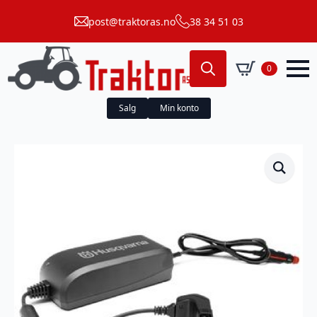
post@traktoras.no
38 34 51 03
0
Search
for:
Salg
Min konto