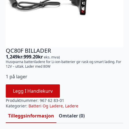
QC80F BILLADER
1,249
kr
999.20
kr
(
eks. mva)
Husqvarna batteriladere for Li-ion-batterier gir rask og smart lading. For
12V – uttak. Lader med 80W
1 på lager
Legg I Handlekurv
Produktnummer:
967 62 83-01
Kategorier:
Batteri Og Ladere
,
Ladere
Tilleggsinformasjon
Omtaler (0)