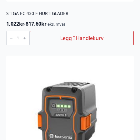
STIGA EC 430 F HURTIGLADER
1,022
kr
817.60
kr
(
eks. mva)
STIGA
EC
Legg I Handlekurv
430
F
HURTIGLADER
antall