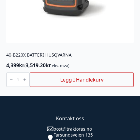
40-B220X BATTERI HUSQVARNA
4,399
kr
3,519.20
kr
(
eks. mva)
40-
B220X
Legg I Handlekurv
BATTERI
HUSQVARNA
antall
Kontakt oss
post@traktoras.no
Farsundsveien 135