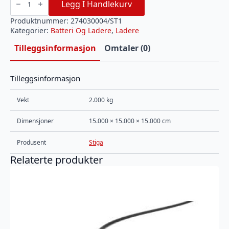
EC
Legg I Handlekurv
430
F
HURTIGLADER
Produktnummer:
274030004/ST1
antall
Kategorier:
Batteri Og Ladere
,
Ladere
Tilleggsinformasjon
Omtaler (0)
Tilleggsinformasjon
Vekt
2.000 kg
Dimensjoner
15.000 × 15.000 × 15.000 cm
Produsent
Stiga
Relaterte produkter