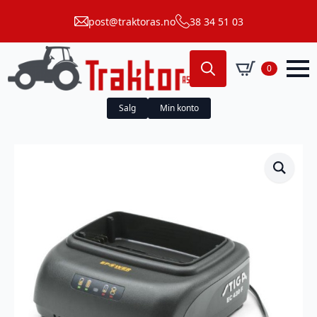
post@traktoras.no
38 34 51 03
0
Search
for:
Salg
Min konto