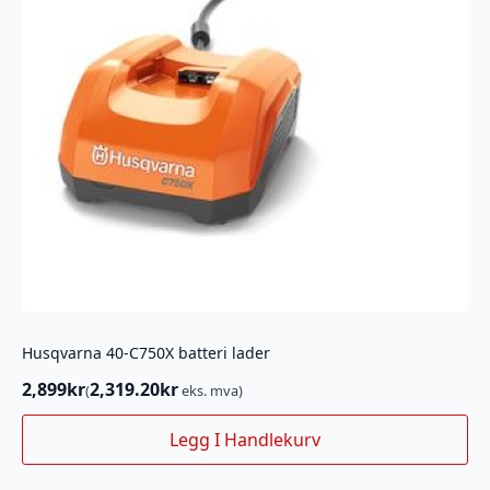
Husqvarna 40-C750X batteri lader
2,899
kr
2,319.20
kr
(
eks. mva)
Legg I Handlekurv