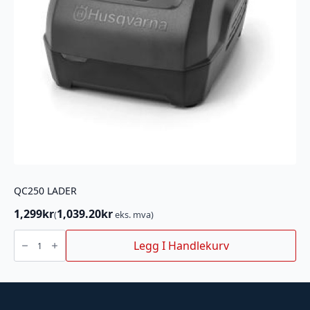
QC250 LADER
1,299
kr
1,039.20
kr
(
eks. mva)
QC250
LADER
Legg I Handlekurv
antall