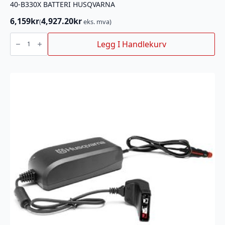
40-B330X BATTERI HUSQVARNA
6,159
kr
4,927.20
kr
(
eks. mva)
40-
B330X
Legg I Handlekurv
BATTERI
HUSQVARNA
antall