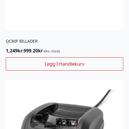
QC80F BILLADER
1,249
kr
999.20
kr
(
eks. mva)
Legg I Handlekurv