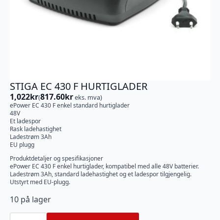
STIGA EC 430 F HURTIGLADER
1,022
kr
817.60
kr
(
eks. mva)
ePower EC 430 F enkel standard hurtiglader
48V
Et ladespor
Rask ladehastighet
Ladestrøm 3Ah
EU plugg
Produktdetaljer og spesifikasjoner
ePower EC 430 F enkel hurtiglader, kompatibel med alle 48V batterier.
Ladestrøm 3Ah, standard ladehastighet og et ladespor tilgjengelig.
Utstyrt med EU-plugg.
10 på lager
STIGA