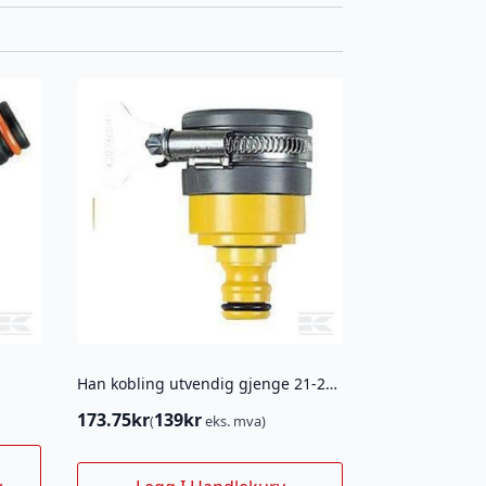
Han kobling utvendig gjenge 21-2176
173.75
kr
139
kr
(
eks. mva)