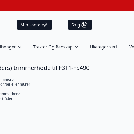
Min konto
Salg
ilhenger
Traktor Og Redskap
Ukategorisert
Ve
åders) trimmerhode til F311-FS490
 trimmere
ed trær eller murer
 trimmerhodet
ertråder