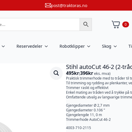
post@traktoras.no
0
Reservedeler
Robotklipper
Skog
T
Stihl autoCut 46-2 (2-tr
495
kr
396
kr
(
eks. mva)
Praktisk trimmerhode med to tråder til
Til trimming og rydding av plenkanter, v
Trimmer raskt og effektivt
Enkel mating av tråden ved å trykke på
Omfattende utvalg av langvarige trimm
Gjengediameter Ø 2,7 mm
Gjengediameter 0.106 ”
Gjengelengde 11, 0 m
Trimmerhode AutoCut 46-2
4003-710-2115