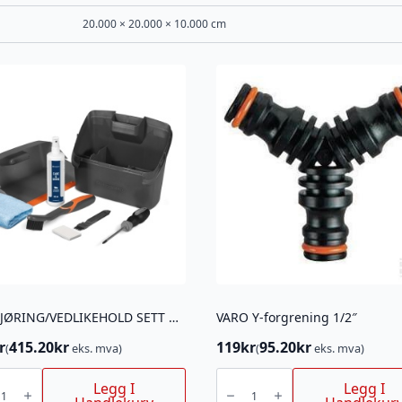
20.000 × 20.000 × 10.000 cm
RENGJØRING/VEDLIKEHOLD SETT AM
VARO Y-forgrening 1/2″
r
415.20
kr
119
kr
95.20
kr
(
eks. mva)
(
eks. mva)
ØRING/VEDLIKEHOLD
VARO
Y-
Legg I
Legg I
forgrening