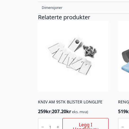
Dimensjoner
Relaterte produkter
KNIV AM 9STK BLISTER LONGLIFE
259
kr
207.20
kr
519
k
(
eks. mva)
KNIV
RENGJ
AM
SETT
Legg I
9STK
AM