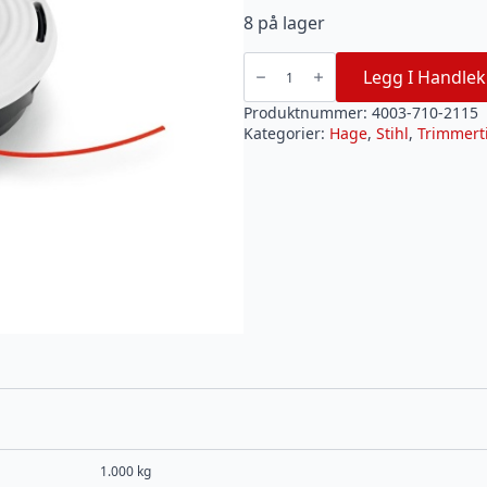
8 på lager
Stihl
autoCut
Legg I Handlek
46-
2
(2-
Produktnummer:
4003-710-2115
tråders)
Kategorier:
Hage
,
Stihl
,
Trimmert
trimmerhode
til
F311-
FS490
antall
1.000 kg