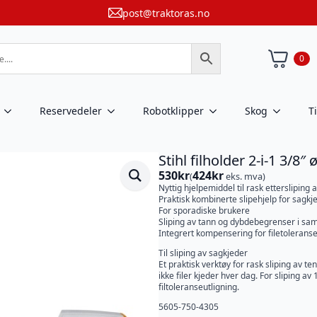
post@traktoras.no
0
Reservedeler
Robotklipper
Skog
T
Stihl filholder 2-i-1 3/8
530
kr
424
kr
(
eks. mva)
Nyttig hjelpemiddel til rask etterslipin
Praktisk kombinerte slipehjelp for sagkj
For sporadiske brukere
Sliping av tann og dybdebegrenser i 
Integrert kompensering for filetoleranse 
Til sliping av sagkjeder
Et praktisk verktøy for rask sliping av t
ikke filer kjeder hver dag. For sliping av 
filtoleranseutligning.
5605-750-4305