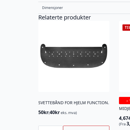
Dimensjoner
Relaterte produkter
TI
-
SVETTEBÅND FOR HJELM FUNCTION.
MIDJ
50
kr
40
kr
(
eks. mva)
4,67
Oppr
Nåv
3
(Fra
SVETTEBÅND
pris
pris