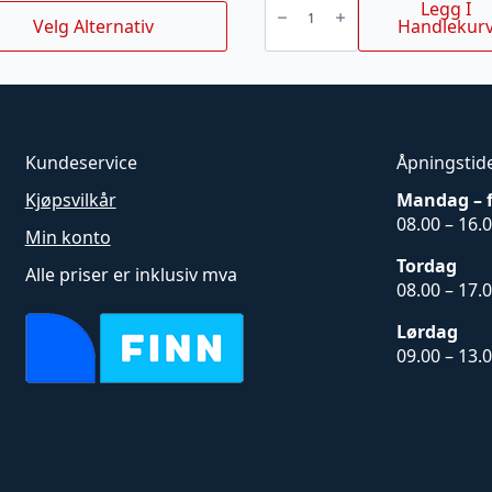
S21G
Legg I
e
14"
Velg Alternativ
Handlekur
.325
uktet
kr.
.15kr.
1,1MM
59DL
antall
nter.
rnativene
Kundeservice
Åpningstid
es
Kjøpsvilkår
Mandag – 
08.00 – 16.
uktsiden
Min konto
Tordag
Alle priser er inklusiv mva
08.00 – 17.
Lørdag
09.00 – 13.