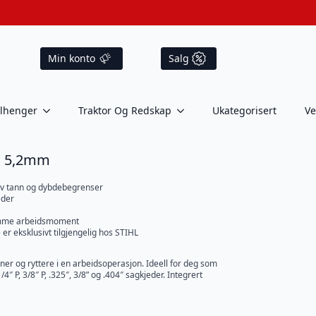
Min konto
Salg
ilhenger
Traktor Og Redskap
Ukategorisert
Ve
″ ø 5,2mm
g av tann og dybdebegrenser
eder
samme arbeidsmoment
er eksklusivt tilgjengelig hos STIHL
enner og ryttere i en arbeidsoperasjon. Ideell for deg som
1/4″ P, 3/8″ P, .325″, 3/8” og .404″ sagkjeder. Integrert