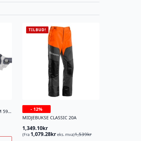
TILBUD!
-
12%
SAGKJEDE S21G 14″ .325 1,1MM 59DL
MIDJEBUKSE CLASSIC 20A
1,349.10
kr
Opprinnelig
Nåværende
1,079.28
kr
1,539
kr
(Fra
eks. mva)
pris
pris