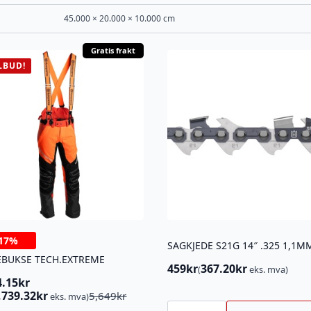
45.000 × 20.000 × 10.000 cm
Gratis frakt
LBUD!
17%
EBUKSE TECH.EXTREME
459
kr
367.20
kr
(
eks. mva)
4.15
kr
innelig
ærende
,739.32
kr
5,649
kr
eks. mva)
SAGKJEDE