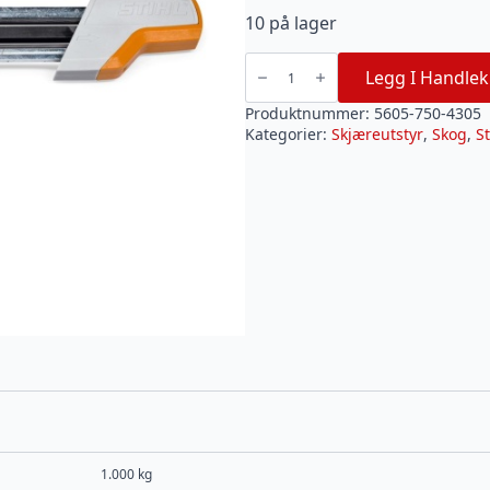
10 på lager
Stihl
filholder
Legg I Handlek
2-
i-
1
Produktnummer:
5605-750-4305
3/8"
Kategorier:
Skjæreutstyr
,
Skog
,
St
ø
5,2mm
antall
1.000 kg