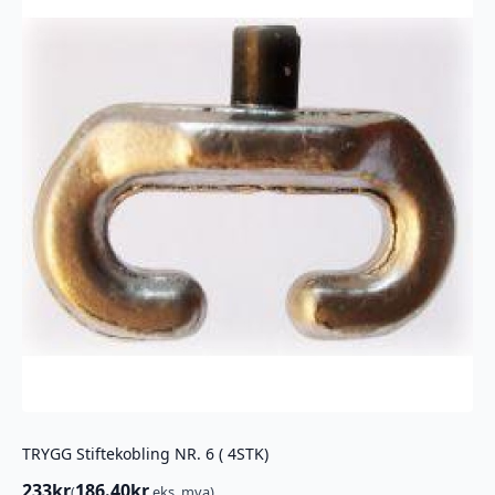
TRYGG Stiftekobling NR. 6 ( 4STK)
233
kr
186.40
kr
(
eks. mva)