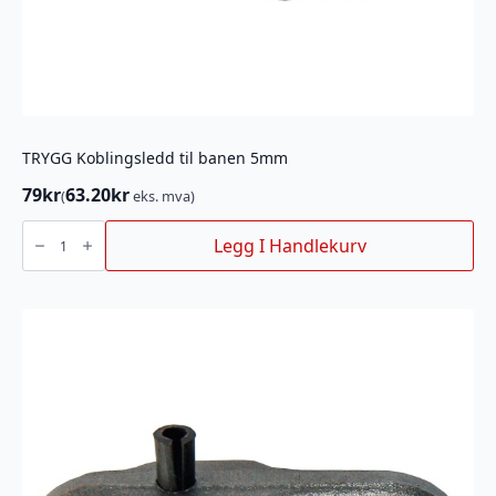
TRYGG Koblingsledd til banen 5mm
79
kr
63.20
kr
(
eks. mva)
TRYGG
Koblingsledd
Legg I Handlekurv
til
banen
5mm
antall