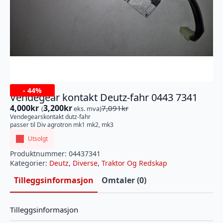
-
44%
Vendegear kontakt Deutz-fahr 0443 7341
4,000
kr
3,200
kr
7,091
kr
(
eks. mva)
Opprinnelig
Nåværende
Vendegearskontakt dutz-fahr
pris
pris
passer til Div agrotron mk1 mk2, mk3
var:
er:
Utsolgt
7,091kr.
4,000kr.
Produktnummer:
04437341
Kategorier:
Deutz
,
Diverse
,
Traktor Og Redskap
Tilleggsinformasjon
Omtaler (0)
Tilleggsinformasjon