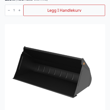
TRYGG
Stiftekobling
Legg I Handlekurv
NR.
6
(
4STK)
antall