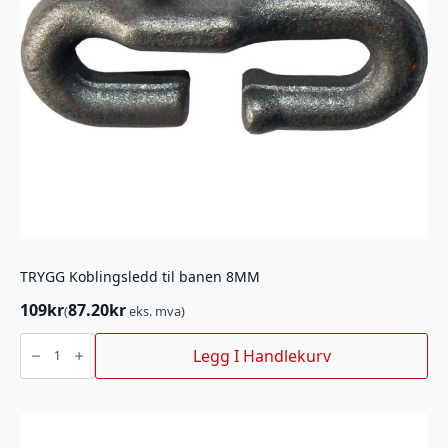
TRYGG Koblingsledd til banen 8MM
109
kr
87.20
kr
(
eks. mva)
TRYGG
Koblingsledd
Legg I Handlekurv
til
banen
8MM
antall