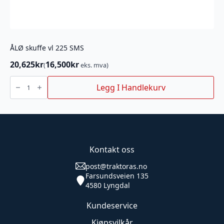
ÅLØ skuffe vl 225 SMS
20,625
kr
16,500
kr
(
eks. mva)
ÅLØ
skuffe
Legg I Handlekurv
vl
225
SMS
antall
Kontakt oss
post@traktoras.no
Farsundsveien 135
4580 Lyngdal
Kundeservice
Kjøpsvilkår