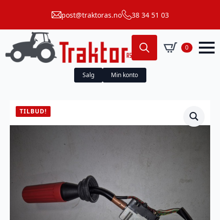
post@traktoras.no
38 34 51 03
0
Search
for:
Salg
Min konto
TILBUD!