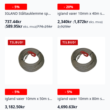
-
5%
-
20%
IGLAND Ståltauklemme spesial 9-10 MM
igland vaier 10mm x 40m ståltau
737.44
kr
2,340
kr
1,872
kr
(
eks. mva)
Opprinnelig
Nåværende
Opprinnelig
Nåværende
589.95
kr
776.25
kr
2,925
kr
(
eks. mva)
pris
pris
pris
pris
var:
er:
var:
er:
776.25kr.
737.44kr.
2,925kr.
2,340kr.
TILBUD!
TILBUD!
-
5%
-
5%
igland vaier 10mm x 50m ståltau
igland vaier 10mm x 80m ståltau
3,182.50
kr
4,690.63
kr