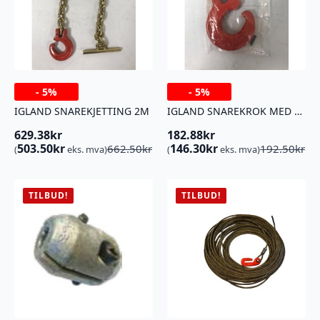
-
5%
-
5%
IGLAND SNAREKJETTING 2M
IGLAND SNAREKROK MED SPLINT
629.38
kr
182.88
kr
Opprinnelig
Nåværende
Opprinnelig
Nåværende
503.50
kr
146.30
kr
662.50
kr
192.50
kr
(
eks. mva)
(
eks. mva)
pris
pris
pris
pris
var:
er:
var:
er:
662.50kr.
629.38kr.
192.50kr.
182.88kr.
TILBUD!
TILBUD!