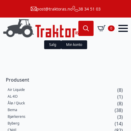
post@traktoras.no
38 34 51 03
0
Search
for:
Salg
Min konto
Produsent
(8)
Air Liquide
(1)
AL-KO
(8)
Ålø / Qiuck
(38)
Bema
(3)
Bjørkerens
(14)
Byberg
(82)
CNHI