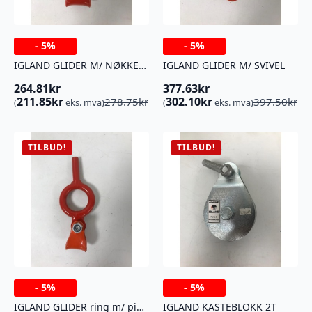
-
5%
-
5%
IGLAND GLIDER M/ NØKKELHULL
IGLAND GLIDER M/ SVIVEL
264.81
kr
377.63
kr
Opprinnelig
Nåværende
Opprinnelig
Nåværende
211.85
kr
302.10
kr
278.75
kr
397.50
kr
(
eks. mva)
(
eks. mva)
pris
pris
pris
pris
var:
er:
var:
er:
278.75kr.
264.81kr.
397.50kr.
377.63kr.
TILBUD!
TILBUD!
-
5%
-
5%
IGLAND GLIDER ring m/ pinne
IGLAND KASTEBLOKK 2T