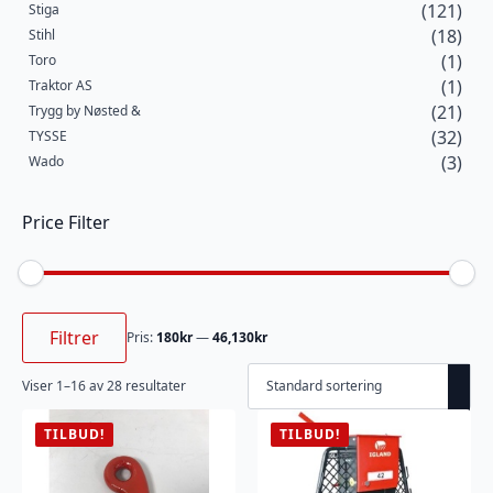
(121)
Stiga
(18)
Stihl
(1)
Toro
(1)
Traktor AS
(21)
Trygg by Nøsted &
(32)
TYSSE
(3)
Wado
Price Filter
Min.
Makspris
pris
Filtrer
Pris:
180kr
—
46,130kr
Viser 1–16 av 28 resultater
TILBUD!
TILBUD!