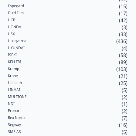
(15)
Espegard
(17)
Fluid Film
(42)
HCP
(3)
HONDA
(33)
HSX
(436)
Husqvarna
(4)
HYUNDAI
(58)
ISEKI
(89)
KELLFRI
(103)
Kramp
(21)
Krone
(25)
Lilleseth
(5)
LINHAI
(2)
MULTIONE
(1)
NDI
(2)
Pronar
(7)
Rex Nordic
(16)
Segway
(5)
SME AS