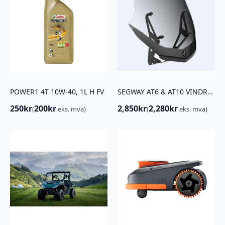
POWER1 4T 10W-40, 1L H FV
SEGWAY AT6 & AT10 VINDRUTE
250
kr
200
kr
2,850
kr
2,280
kr
(
eks. mva)
(
eks. mva)