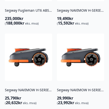
Segway Fugleman UT6 ABS Med hytte ( Grønn)
Segway NAVIMOW H-SERIE H206E Robotgressklipper – opptil 600 m²
235,000
kr
19,490
kr
188,000
kr
15,592
kr
(
eks. mva)
(
eks. mva)
Segway NAVIMOW H-SERIE H215E Robotgressklipper – opptil 1 500 m²
Segway NAVIMOW H-SERIE H230E Robotgressklipper – opptil 3 000 m²
25,790
kr
29,990
kr
20,632
kr
23,992
kr
(
eks. mva)
(
eks. mva)