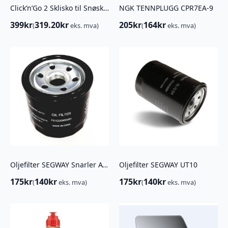
Click’n’Go 2 Sklisko til Snøskjær
NGK TENNPLUGG CPR7EA-9
399
kr
319.20
kr
205
kr
164
kr
(
eks. mva)
(
eks. mva)
Oljefilter SEGWAY Snarler AT5 og AT6
Oljefilter SEGWAY UT10
175
kr
140
kr
175
kr
140
kr
(
eks. mva)
(
eks. mva)