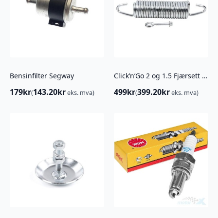
Bensinfilter Segway
Click’n’Go 2 og 1.5 Fjærsett Skyveramme
179
kr
143.20
kr
499
kr
399.20
kr
(
eks. mva)
(
eks. mva)