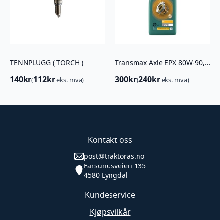
TENNPLUGG ( TORCH )
Transmax Axle EPX 80W-90, 1L H N3
140
kr
112
kr
300
kr
240
kr
(
eks. mva)
(
eks. mva)
Kontakt oss
post@traktoras.no
Farsundsveien 135
4580 Lyngdal
Kundeservice
Kjøpsvilkår