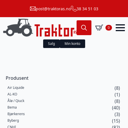
post@traktoras.no
38 34 51 03
0
Search
for:
Salg
Min konto
Produsent
(8)
Air Liquide
(1)
AL-KO
(8)
Ålø / Qiuck
(40)
Bema
(3)
Bjørkerens
(15)
Byberg
(82)
CNHI