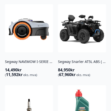
Segway NAVIMOW I-SERIE I210E MED TREHJULSTREKK (AWD)
Segway Snarler AT5L ABS ( T3B)
14,490
kr
84,950
kr
11,592
kr
67,960
kr
(
eks. mva)
(
eks. mva)