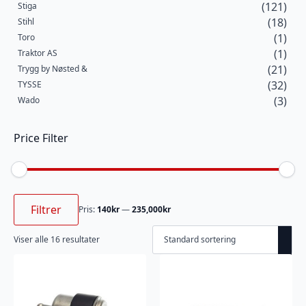
(121)
Stiga
(18)
Stihl
(1)
Toro
(1)
Traktor AS
(21)
Trygg by Nøsted &
(32)
TYSSE
(3)
Wado
Price Filter
Min.
Makspris
pris
Filtrer
Pris:
140kr
—
235,000kr
Viser alle 16 resultater