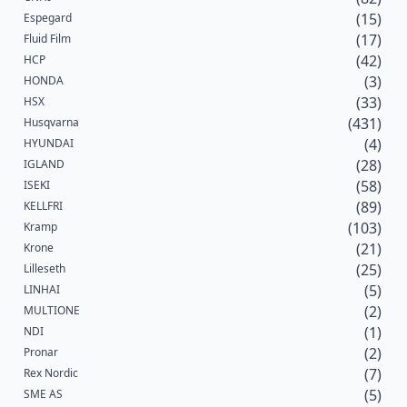
(15)
Espegard
(17)
Fluid Film
(42)
HCP
(3)
HONDA
(33)
HSX
(431)
Husqvarna
(4)
HYUNDAI
(28)
IGLAND
(58)
ISEKI
(89)
KELLFRI
(103)
Kramp
(21)
Krone
(25)
Lilleseth
(5)
LINHAI
(2)
MULTIONE
(1)
NDI
(2)
Pronar
(7)
Rex Nordic
(5)
SME AS