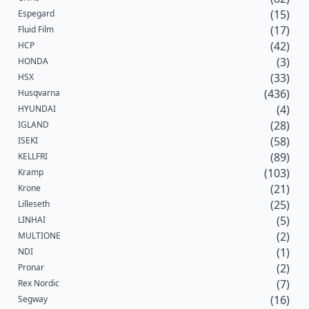
(15)
Espegard
(17)
Fluid Film
(42)
HCP
(3)
HONDA
(33)
HSX
(436)
Husqvarna
(4)
HYUNDAI
(28)
IGLAND
(58)
ISEKI
(89)
KELLFRI
(103)
Kramp
(21)
Krone
(25)
Lilleseth
(5)
LINHAI
(2)
MULTIONE
(1)
NDI
(2)
Pronar
(7)
Rex Nordic
(16)
Segway