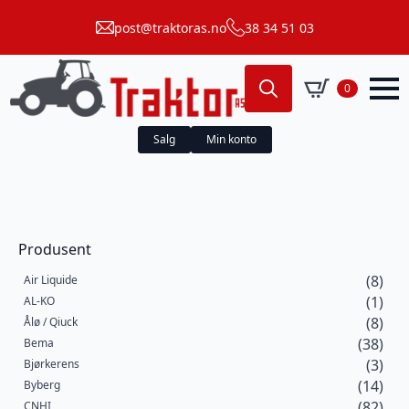
post@traktoras.no
38 34 51 03
0
Search
for:
Salg
Min konto
Produsent
(8)
Air Liquide
(1)
AL-KO
(8)
Ålø / Qiuck
(38)
Bema
(3)
Bjørkerens
(14)
Byberg
(82)
CNHI