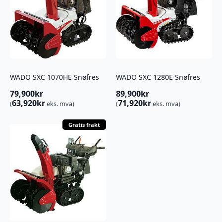
WADO SXC 1070HE Snøfres
WADO SXC 1280E Snøfres
79,900
kr
89,900
kr
63,920
kr
71,920
kr
(
eks. mva)
(
eks. mva)
Gratis frakt