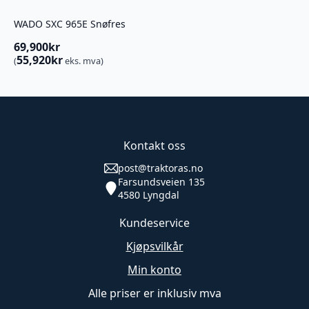
WADO SXC 965E Snøfres
69,900
kr
55,920
kr
(
eks. mva)
Kontakt oss
post@traktoras.no
Farsundsveien 135
4580 Lyngdal
Kundeservice
Kjøpsvilkår
Min konto
Alle priser er inklusiv mva