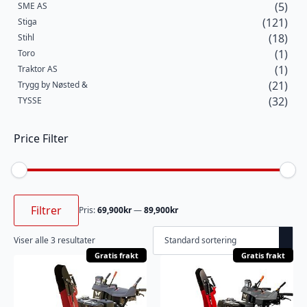
(5)
SME AS
(121)
Stiga
(18)
Stihl
(1)
Toro
(1)
Traktor AS
(21)
Trygg by Nøsted &
(32)
TYSSE
Price Filter
Min.
Makspris
pris
Filtrer
Pris:
69,900kr
—
89,900kr
Viser alle 3 resultater
Gratis frakt
Gratis frakt