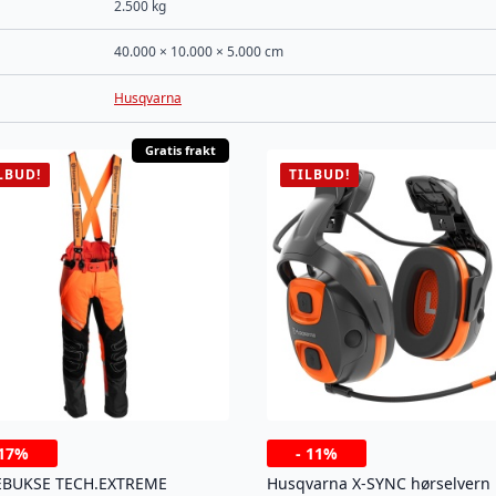
2.500 kg
40.000 × 10.000 × 5.000 cm
Husqvarna
Gratis frakt
LBUD!
TILBUD!
17%
-
11%
EBUKSE TECH.EXTREME