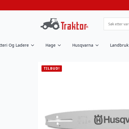
tteri Og Ladere
Hage
Husqvarna
Landbruk
TILBUD!