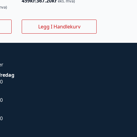
459
kr
367.20
kr
(
eks. mva)
mva)
Legg I Handlekurv
er
fredag
00
00
00