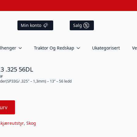
Min konto
Salg
ilhenger
Traktor Og Redskap
Ukategorisert
Ve
3 .325 56DL
kr
eder(SP33G/ .325″ – 1,3mm) – 13” – 56 ledd
urv
Skjæreutstyr
,
Skog