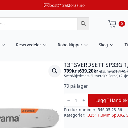
post@traktoras.no
0
Reservedeler
Robotklipper
Skog
T
13″ SVERDSETT SP33G 1,
799
kr
639.20
kr
1,149
(
eks. mva)
Opprinnelig
Nåværende
Sverd/kjedesett. “1 sverd (X-Force)+2 kj
pris
pris
var:
er:
79 på lager
1,149kr.
799kr.
13"
SVERDSETT
Legg I Handlek
SP33G
1,3
.325
Produktnummer:
546 05 23-56
56DL
Kategorier:
.325" 1,3Mm Sp33G
,
antall