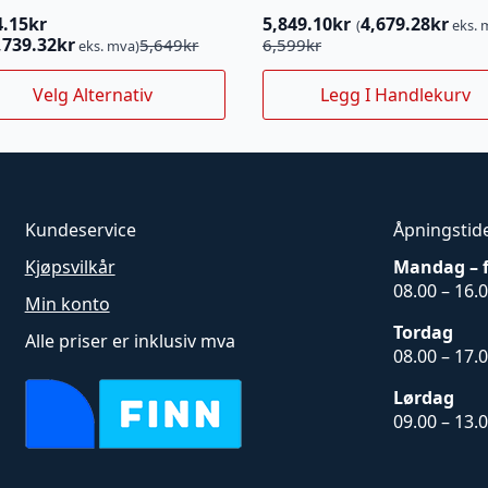
4.15
kr
5,849.10
kr
4,679.28
kr
(
eks. 
innelig
ærende
Opprinnelig
Nåværende
,739.32
kr
5,649
kr
6,599
kr
eks. mva)
pris
pris
e
var:
er:
Velg Alternativ
Legg I Handlekurv
uktet
kr.
.15kr.
6,599kr.
5,849.10kr.
nter.
rnativene
Kundeservice
Åpningstid
es
Kjøpsvilkår
Mandag – 
08.00 – 16.
uktsiden
Min konto
Tordag
Alle priser er inklusiv mva
08.00 – 17.
Lørdag
09.00 – 13.