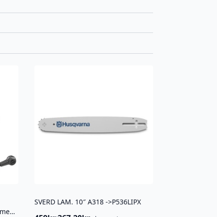
SVERD LAM. 10″ A318 ->P536LIPX
Husqvarna X-SYNC hørselvern med bluetooth, hjelmfeste