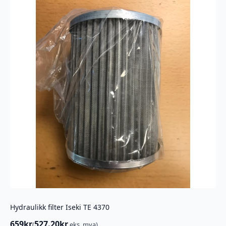
Hydraulikk filter Iseki TE 4370
659
kr
527.20
kr
(
eks. mva)