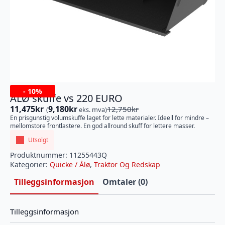
-
10%
ÅLØ skuffe vs 220 EURO
11,475
kr
9,180
kr
12,750
kr
(
eks. mva)
Opprinnelig
Nåværende
En prisgunstig volumskuffe laget for lette materialer. Ideell for mindre –
pris
pris
mellomstore frontlastere. En god allround skuff for lettere masser.
var:
er:
Utsolgt
12,750kr.
11,475kr.
Produktnummer:
11255443Q
Kategorier:
Quicke / Ålø
,
Traktor Og Redskap
Tilleggsinformasjon
Omtaler (0)
Tilleggsinformasjon