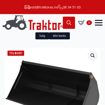
post@traktoras.no
38 34 51 03
0
Search
for:
Salg
Min konto
TILBUD!