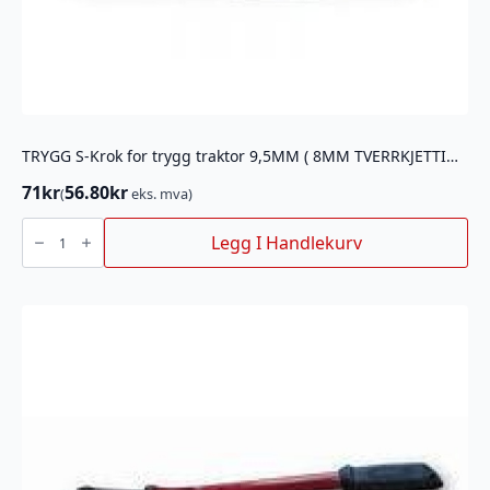
TRYGG S-Krok for trygg traktor 9,5MM ( 8MM TVERRKJETTING)
71
kr
56.80
kr
(
eks. mva)
TRYGG
S-
Legg I Handlekurv
Krok
for
trygg
traktor
9,5MM
(
8MM
TVERRKJETTING)
antall