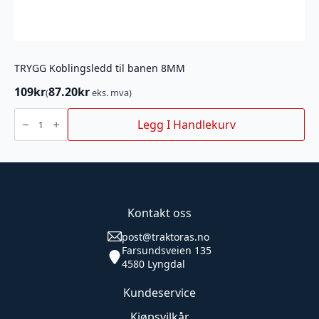
TRYGG Koblingsledd til banen 8MM
109
kr
87.20
kr
(
eks. mva)
TRYGG
Koblingsledd
Legg I Handlekurv
til
banen
8MM
antall
Kontakt oss
post@traktoras.no
Farsundsveien 135
4580 Lyngdal
Kundeservice
Kjøpsvilkår