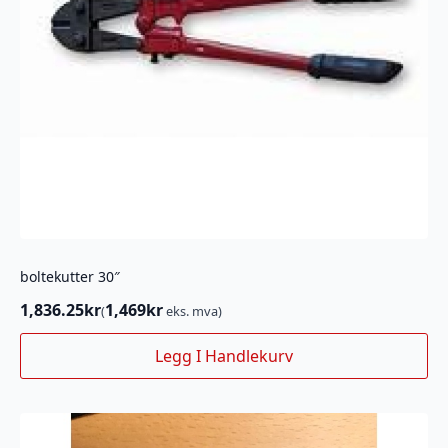
boltekutter 30″
1,836.25
kr
1,469
kr
(
eks. mva)
Legg I Handlekurv