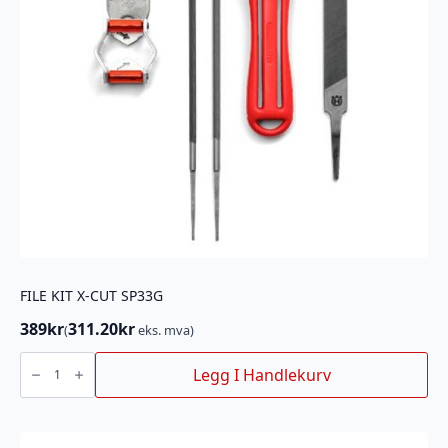
FILE KIT X-CUT SP33G
389
kr
311.20
kr
(
eks. mva)
FILE
KIT
Legg I Handlekurv
X-
CUT
SP33G
antall