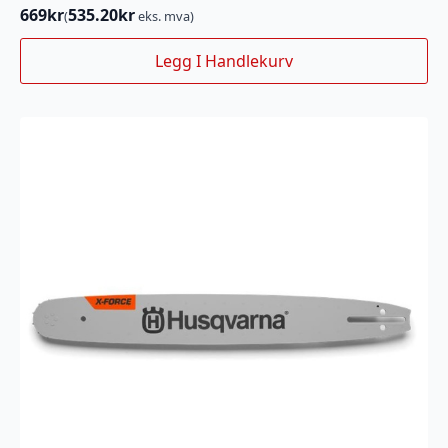
669
kr
535.20
kr
(
eks. mva)
Legg I Handlekurv