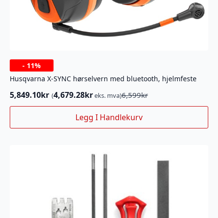
-
11%
Husqvarna X-SYNC hørselvern med bluetooth, hjelmfeste
5,849.10
kr
4,679.28
kr
6,599
kr
(
eks. mva)
Opprinnelig
Nåværende
pris
pris
Legg I Handlekurv
var:
er:
6,599kr.
5,849.10kr.