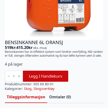
BENSINKANNE 6L ORANSJ
519
kr
415.20
kr
(
eks. mva)
Bensinkannen har et effektivt system som hindrer overfylling. Når tanken
er full, stenges tilførselen automatisk og du kan løfte kannen uten å søle.
4 på lager
BENSINKANNE
6L
Legg I Handlekurv
ORANSJ
antall
Produktnummer:
505 69 80-01
Kategorier:
Skog
,
Skogsverktøy
Tilleggsinformasjon
Omtaler (0)