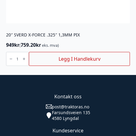
20″ SVERD X-FORCE .325″ 1,3MM PIX
949
kr
759.20
kr
(
eks. mva)
20"
SVERD
Legg I Handlekurv
X-
FORCE
.325"
1,3MM
PIX
antall
Kontakt oss
post@traktoras.no
Farsundsveien 135
4580 Lyngdal
Kundeservice