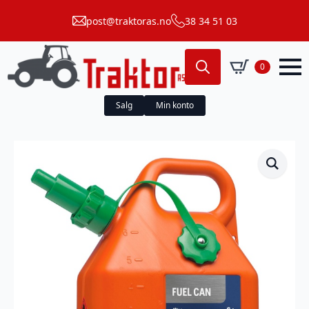
post@traktoras.no
38 34 51 03
0
Search
for:
Salg
Min konto