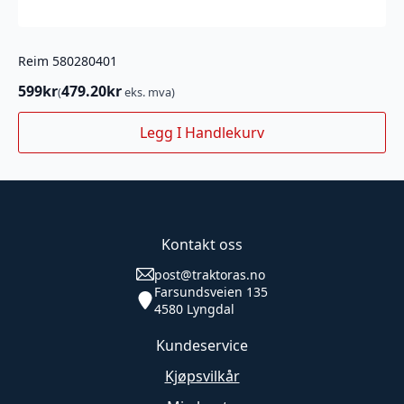
Reim 580280401
599
kr
479.20
kr
(
eks. mva)
Legg I Handlekurv
Kontakt oss
post@traktoras.no
Farsundsveien 135
4580 Lyngdal
Kundeservice
Kjøpsvilkår