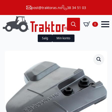
post@traktoras.no
38 34 51 03
0
Search
for:
Salg
Min konto