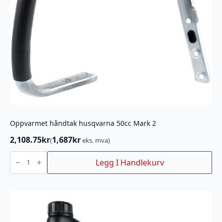
Oppvarmet håndtak husqvarna 50cc Mark 2
2,108.75
kr
1,687
kr
(
eks. mva)
Oppvarmet
håndtak
Legg I Handlekurv
husqvarna
50cc
Mark
2
antall