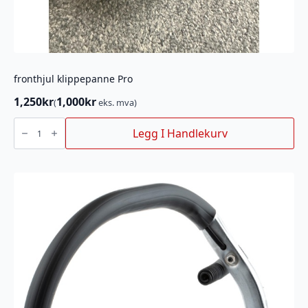
fronthjul klippepanne Pro
1,250
kr
1,000
kr
(
eks. mva)
fronthjul
klippepanne
Legg I Handlekurv
Pro
antall