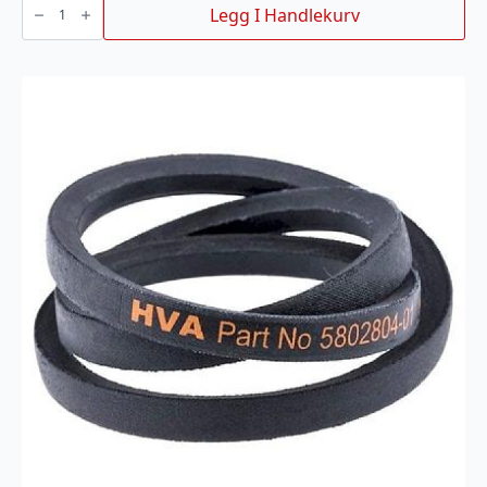
KIT
Legg I Handlekurv
HUSQVARNA
RIDER
antall