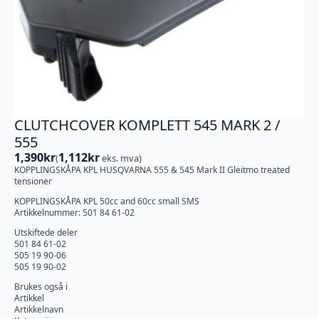
CLUTCHCOVER KOMPLETT 545 MARK 2 /
555
1,390
kr
1,112
kr
(
eks. mva)
KOPPLINGSKÅPA KPL HUSQVARNA 555 & 545 Mark II Gleitmo treated
tensioner
KOPPLINGSKÅPA KPL 50cc and 60cc small SMS
Artikkelnummer: 501 84 61-02
Utskiftede deler
501 84 61-02
505 19 90-06
505 19 90-02
Brukes også i
Artikkel
Artikkelnavn