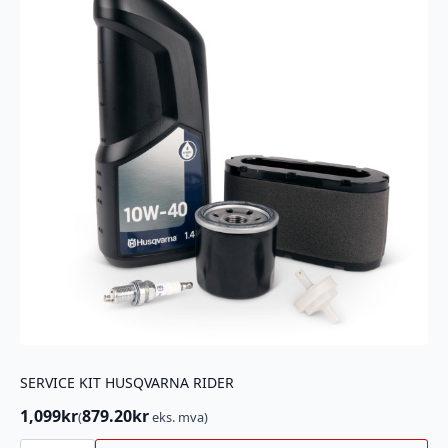
SERVICE KIT HUSQVARNA RIDER
1,099
kr
879.20
kr
(
eks. mva)
SERVICE