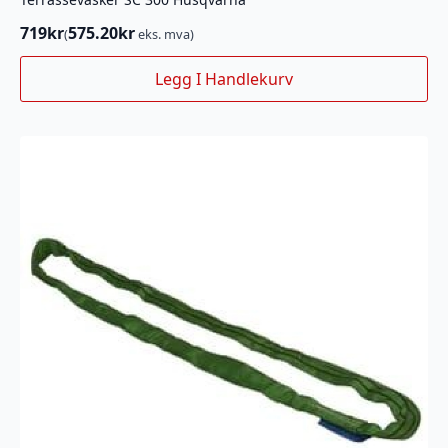
719
kr
575.20
kr
(
eks. mva)
Legg I Handlekurv