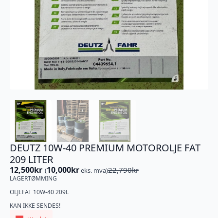
DEUTZ 10W-40 PREMIUM MOTOROLJE FAT
209 LITER
12,500
kr
10,000
kr
22,790
kr
(
eks. mva)
Opprinnelig
Nåværende
LAGERTØMMING
pris
pris
var:
er:
OLJEFAT 10W-40 209L
22,790kr.
12,500kr.
KAN IKKE SENDES!