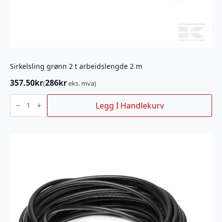
Sirkelsling grønn 2 t arbeidslengde 2 m
357.50
kr
286
kr
(
eks. mva)
Sirkelsling
grønn
Legg I Handlekurv
2
t
arbeidslengde
2
m
antall