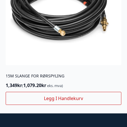
15M SLANGE FOR RØRSPYLING
1,349
kr
1,079.20
kr
(
eks. mva)
Legg I Handlekurv