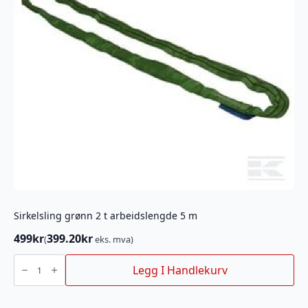
Sirkelsling grønn 2 t arbeidslengde 5 m
499
kr
399.20
kr
(
eks. mva)
Sirkelsling
grønn
Legg I Handlekurv
2
t
arbeidslengde
5
m