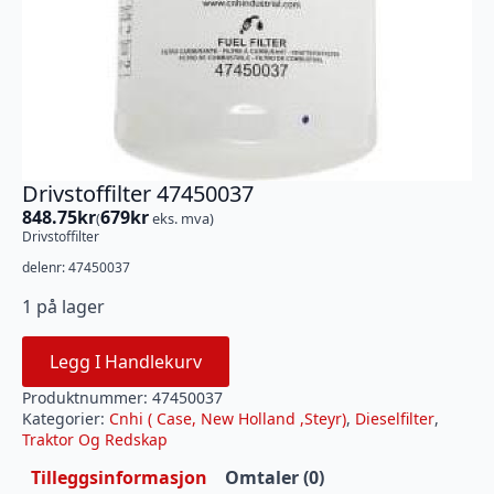
Drivstoffilter 47450037
848.75
kr
679
kr
(
eks. mva)
Drivstoffilter
delenr: 47450037
1 på lager
Legg I Handlekurv
Produktnummer:
47450037
Kategorier:
Cnhi ( Case, New Holland ,Steyr)
,
Dieselfilter
,
Traktor Og Redskap
Tilleggsinformasjon
Omtaler (0)