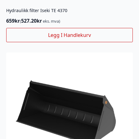
Hydraulikk filter Iseki TE 4370
659
kr
527.20
kr
(
eks. mva)
Legg I Handlekurv