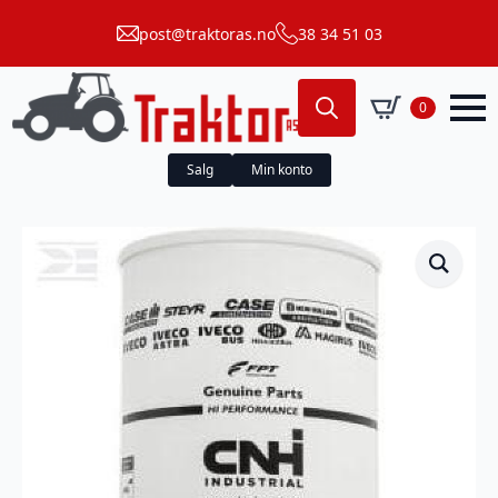
post@traktoras.no
38 34 51 03
0
Search
for:
Salg
Min konto