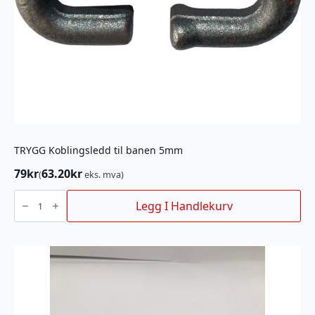
TRYGG Koblingsledd til banen 5mm
79
kr
63.20
kr
(
eks. mva)
TRYGG
Koblingsledd
Legg I Handlekurv
til
banen
5mm
antall