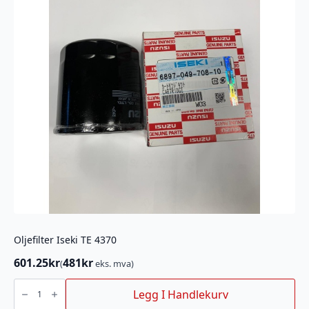
Oljefilter Iseki TE 4370
601.25
kr
481
kr
(
eks. mva)
Oljefilter
Iseki
Legg I Handlekurv
TE
4370