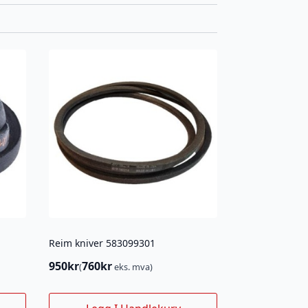
Reim kniver 583099301
950
kr
760
kr
(
eks. mva)