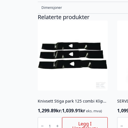
Dimensjoner
Relaterte produkter
Knivsett Stiga park 125 combi Klippeaggreggat (3x)
SERV
1,299.89
kr
1,039.91
kr
1,09
(
eks. mva)
Knivsett
SERVI
Stiga
KIT
Legg I
park
HUSQ