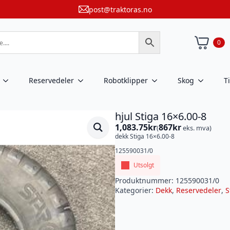
post@traktoras.no
0
Reservedeler
Robotklipper
Skog
T
hjul Stiga 16×6.00-8
1,083.75
kr
867
kr
(
eks. mva)
dekk Stiga 16×6.00-8
125590031/0
Utsolgt
Produktnummer:
125590031/0
Kategorier:
Dekk
,
Reservedeler
,
S