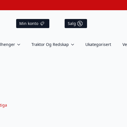
Min konto
Salg
ilhenger
Traktor Og Redskap
Ukategorisert
Ve
tiga