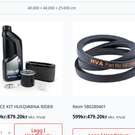
40.000 × 40.000 × 25.000 cm
ICE KIT HUSQVARNA RIDER
Reim 580280401
9
kr
879.20
kr
599
kr
479.20
kr
(
eks. mva)
(
eks. mva)
CE
Legg I
VARNA