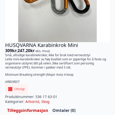
HUSQVARNA Karabinkrok Mini
309
kr
247.20
kr
(
eks. mva)
Små, allsidige karabinekroker, ikke for bruk med verneutstyr
Lette mini-karabinkroker av høy kvalitet som er ypperlige for å feste og
organisere utstyret ditt på selen. Ikke sertifisert som personlig
verneutstyr (PPE). Kommer i pakker med 3 stk.
Minimum Breaking strength (Major Axis) 4 knop
ARBORIST
Utsolgt
Produktnummer:
536 17 63-01
Kategorier:
Arborist
,
Skog
Tilleggsinformasjon
Omtaler (0)