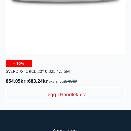
-
10%
SVERD X-FORCE 20″ 0,325 1,5 SM
854.05
kr
683.24
kr
949
kr
(
eks. mva)
Opprinnelig
Nåværende
pris
pris
Legg I Handlekurv
var:
er:
949kr.
854.05kr.
Kontakt oss