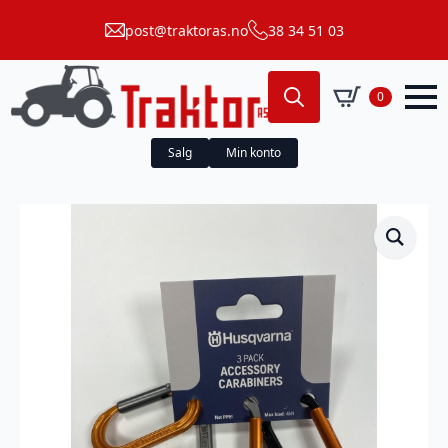
post@traktoras.no
38 34 51 03
0
Search
for:
Salg
Min konto