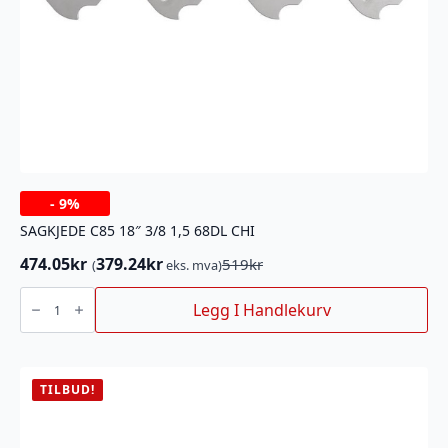
-
9%
SAGKJEDE C85 18″ 3/8 1,5 68DL CHI
474.05
kr
379.24
kr
519
kr
(
eks. mva)
Opprinnelig
Nåværende
pris
pris
SAGKJEDE
C85
Legg I Handlekurv
var:
er:
18"
519kr.
474.05kr.
3/8
1,5
68DL
CHI
antall
TILBUD!