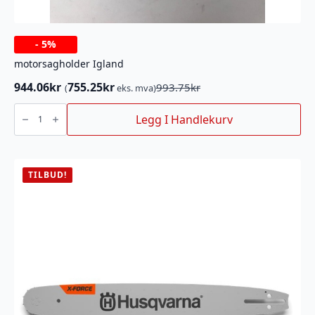
-
5%
motorsagholder Igland
944.06
kr
755.25
kr
993.75
kr
(
eks. mva)
Opprinnelig
Nåværende
pris
pris
motorsagholder
Igland
Legg I Handlekurv
var:
er:
antall
993.75kr.
944.06kr.
TILBUD!