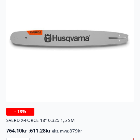
-
13%
SVERD X-FORCE 18″ 0,325 1,5 SM
764.10
kr
611.28
kr
879
kr
(
eks. mva)
Opprinnelig
Nåværende
pris
pris
SVERD