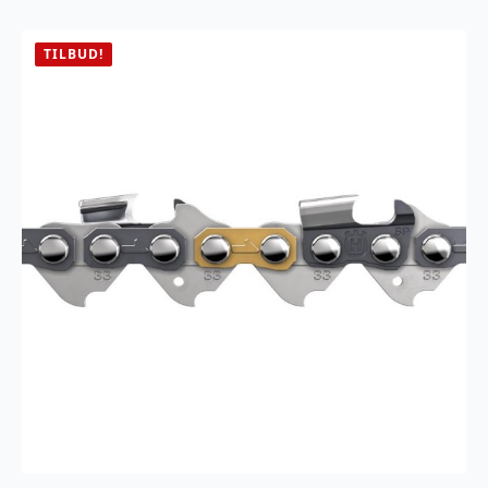
1,5
PIX
antall
TILBUD!