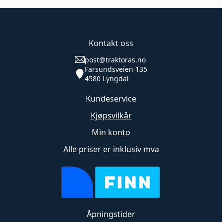
flere
varianter.
Alternativene
kan
Kontakt oss
velges
post@traktoras.no
på
Farsundsveien 135
produktsiden
4580 Lyngdal
Kundeservice
Kjøpsvilkår
Min konto
Alle priser er inklusiv mva
Åpningstider