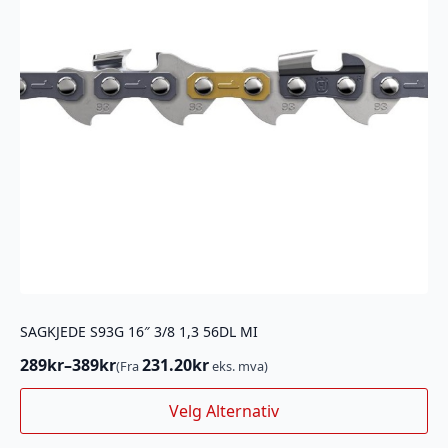
produktsiden
SAGKJEDE S93G 16″ 3/8 1,3 56DL MI
289
kr
–
389
kr
231.20
kr
(Fra
eks. mva)
Prisområde:
289kr
Dette
Velg Alternativ
til
produktet
389kr
har