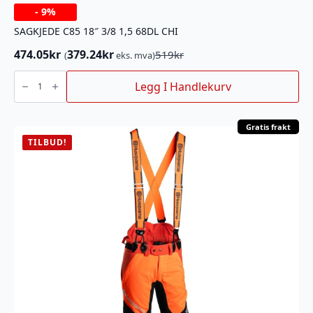
-
9%
SAGKJEDE C85 18″ 3/8 1,5 68DL CHI
474.05
kr
379.24
kr
519
kr
(
eks. mva)
Opprinnelig
Nåværende
pris
pris
SAGKJEDE
C85
Legg I Handlekurv
var:
er:
18"
519kr.
474.05kr.
3/8
1,5
68DL
CHI
Gratis frakt
antall
TILBUD!