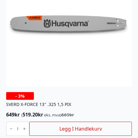
-
3%
SVERD X-FORCE 13″ .325 1,5 PIX
649
kr
519.20
kr
669
kr
(
eks. mva)
Opprinnelig
Nåværende
pris
pris
SVERD
X-
Legg I Handlekurv
var:
er:
FORCE
669kr.
649kr.
13"
.325