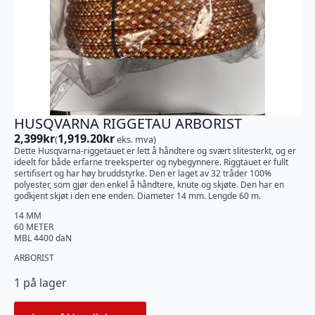
HUSQVARNA RIGGETAU ARBORIST
2,399
kr
1,919.20
kr
(
eks. mva)
Dette Husqvarna-riggetauet er lett å håndtere og svært slitesterkt, og er
ideelt for både erfarne treeksperter og nybegynnere. Riggtauet er fullt
sertifisert og har høy bruddstyrke. Den er laget av 32 tråder 100%
polyester, som gjør den enkel å håndtere, knute og skjøte. Den har en
godkjent skjøt i den ene enden. Diameter 14 mm. Lengde 60 m.
14 MM
60 METER
MBL 4400 daN
ARBORIST
1 på lager