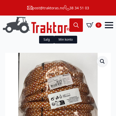
post@traktoras.no
38 34 51 03
0
Search
for:
Salg
Min konto