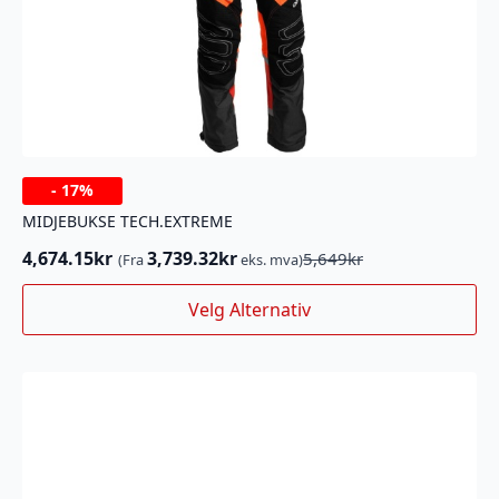
-
17%
MIDJEBUKSE TECH.EXTREME
4,674.15
kr
3,739.32
kr
5,649
kr
(Fra
eks. mva)
Opprinnelig
Nåværende
pris
pris
Dette
Velg Alternativ
var:
er:
produktet
5,649kr.
4,674.15kr.
har
flere
varianter.
Alternativene
kan
velges
på