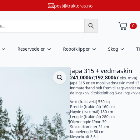
post@traktoras.no
0
Reservedeler
Robotklipper
Skog
T
japa 315 + vedmaskin
241,000
kr
192,800
kr
(
eks. mva)
Japa 315 er en mobil vedmaskin med 13
innmaterband helt frem til sagsverdet o
delingskniv. Stokkeløft og 6-delingskniv e
Vekt (frakt vekt) 550 kg
Bredde (fraktmål) 160 cm
Høyde (fraktmål) 180 cm
Lengde (fraktmål) 280 cm
Oljemengde I/min 30
Stokkediameter 31 cm
Kubbelengde 50 cm
Kløyvekraft 5,6 t