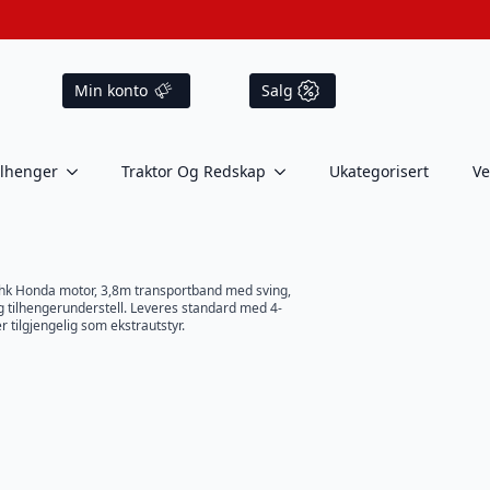
Min konto
Salg
ilhenger
Traktor Og Redskap
Ukategorisert
Ve
hk Honda motor, 3,8m transportband med sving,
g tilhengerunderstell. Leveres standard med 4-
r tilgjengelig som ekstrautstyr.