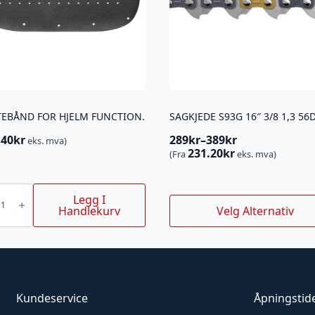
TEBÅND FOR HJELM FUNCTION.
SAGKJEDE S93G 16″ 3/8 1,3 56
40
kr
289
kr
–
389
kr
(
eks. mva)
Prisområde:
231.20
kr
(Fra
eks. mva)
289kr
til
EBÅND
389kr
Legg I
Dette
Handlekurv
Velg Alternativ
ION.
produktet
har
flere
varianter.
Alternativene
kan
Kundeservice
Åpningstid
velges