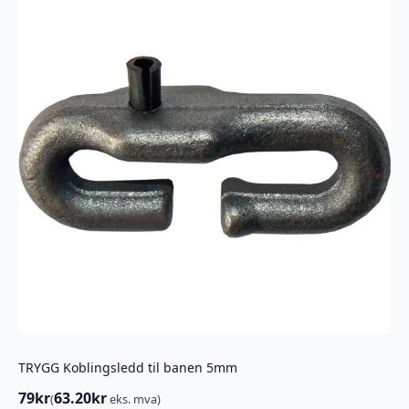
TRYGG Koblingsledd til banen 5mm
79
kr
63.20
kr
(
eks. mva)