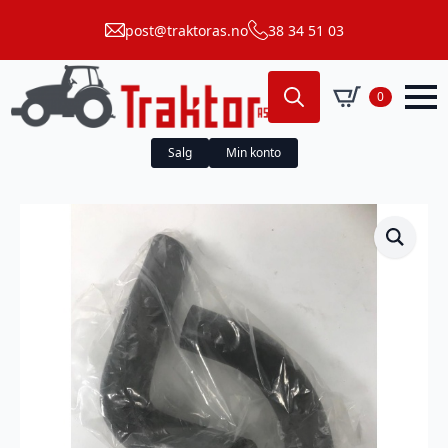
post@traktoras.no
38 34 51 03
0
Search
for:
Salg
Min konto