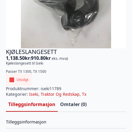
KJØLESLANGESETT
1,138.50
kr
910.80
kr
(
eks. mva)
Kjøleslangesett til Iseki
Passer TX 1300, TX 1500
Utsolgt
Produktnummer:
iseki11789
Kategorier:
Iseki
,
Traktor Og Redskap
,
Tx
Tilleggsinformasjon
Omtaler (0)
Tilleggsinformasjon