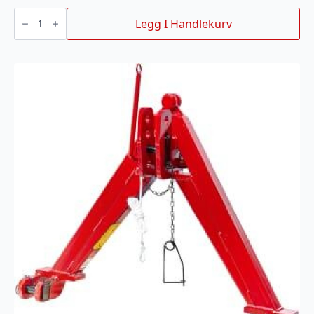
TRYGG
Koblingsledd
Legg I Handlekurv
til
banen
5mm
antall