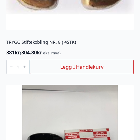
TRYGG Stiftekobling NR. 8 ( 4STK)
381
kr
304.80
kr
(
eks. mva)
TRYGG
Stiftekobling
Legg I Handlekurv
NR.
8
(
4STK)
antall