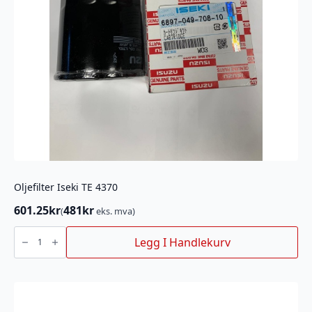
Oljefilter Iseki TE 4370
601.25
kr
481
kr
(
eks. mva)
Oljefilter
Iseki
Legg I Handlekurv
TE
4370
antall