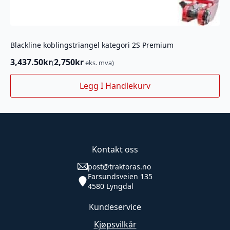
Blackline koblingstriangel kategori 2S Premium
3,437.50
kr
2,750
kr
(
eks. mva)
Legg I Handlekurv
Kontakt oss
post@traktoras.no
Farsundsveien 135
4580 Lyngdal
Kundeservice
Kjøpsvilkår