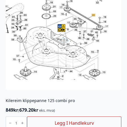
Kilereim klippepanne 125 combi pro
849
kr
679.20
kr
(
eks. mva)
Kilereim
klippepanne
Legg I Handlekurv
125