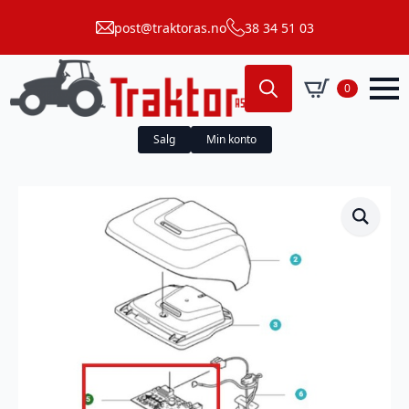
post@traktoras.no
38 34 51 03
0
Search
for:
Salg
Min konto