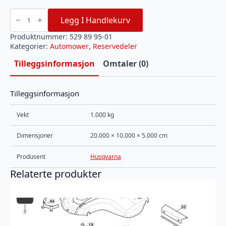
KRETSKORT
LADESTASJON
Legg I Handlekurv
PCBA
CS
board
Produktnummer:
529 89 95-01
type
Kategorier:
Automower
,
Reservedeler
47
antall
Tilleggsinformasjon
Omtaler (0)
Tilleggsinformasjon
Vekt
1.000 kg
Dimensjoner
20.000 × 10.000 × 5.000 cm
Produsent
Husqvarna
Relaterte produkter