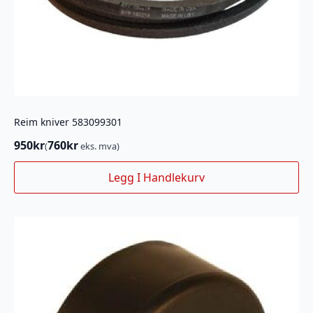
Reim kniver 583099301
950
kr
760
kr
(
eks. mva)
Legg I Handlekurv