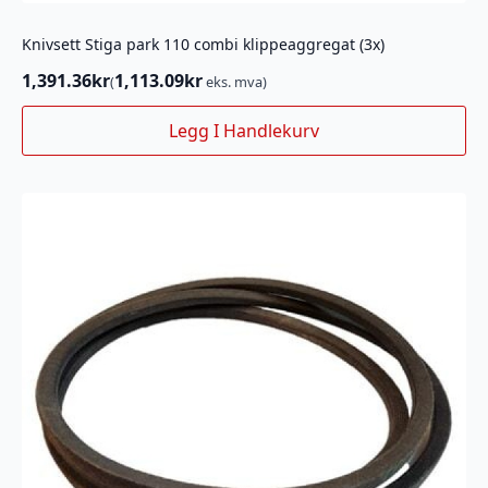
Knivsett Stiga park 110 combi klippeaggregat (3x)
1,391.36
kr
1,113.09
kr
(
eks. mva)
Legg I Handlekurv