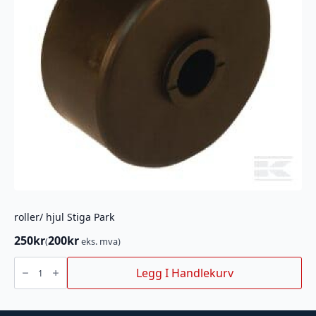
roller/ hjul Stiga Park
250
kr
200
kr
(
eks. mva)
roller/
hjul
Legg I Handlekurv
Stiga
Park
antall