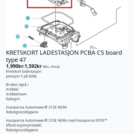
KRETSKORT LADESTASJON PCBA CS board
type 47
1,990
kr
1,592
kr
(
eks. mva)
Kretskort ladestasjon
posisjon 5 på bilde
Brukes også i
Artikkel
Artikkelnavn
Kategori
Husqvarna Automower® 310E NERA
Robotgressklippere
Husqvarna Automower® 310E NERA med Husqvarna EPOS™
(Illustrasjonsprodukt)
Robotgressklippere