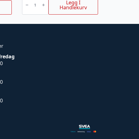
FOR
Legg I
HJELM
Handlekurv
FUNCTION.
antall
er
fredag
00
00
00