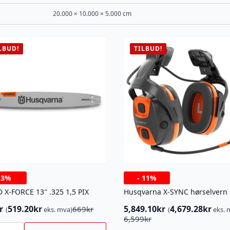
20.000 × 10.000 × 5.000 cm
LBUD!
TILBUD!
-
3%
-
11%
 X-FORCE 13″ .325 1,5 PIX
r
519.20
kr
5,849.10
kr
4,679.28
kr
669
kr
(
eks. mva)
(
eks. 
innelig
ærende
Opprinnelig
Nåværende
6,599
kr
pris
pris