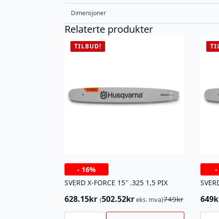
Dimensjoner
Relaterte produkter
TILBUD!
TI
-
16%
SVERD X-FORCE 15″ .325 1,5 PIX
SVERD
628.15
kr
502.52
kr
649
k
749
kr
(
eks. mva)
Opprinnelig
Nåværende
Oppr
Nåv
pris
pris
pris
pris
SVERD
SVERD