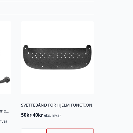
SVETTEBÅND FOR HJELM FUNCTION.
Husqvarna X-SYNC hørselvern med bluetooth, hjelmfeste
50
kr
40
kr
(
eks. mva)
mva)
SVETTEBÅND