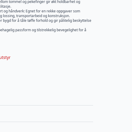
ellom tommel og pekefinger gir økt holdbarhet og
litasje.
port og håndverk: Egnet for en rekke oppgaver som
og lossing, transportarbeid og konstruksjon.
 bygd for å tåle tøffe forhold og gir pålitelig beskyttelse
hagelig passform og tilstrekkelig bevegelighet for å
utstyr