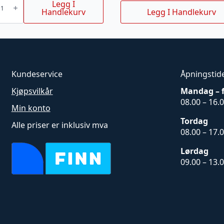
Legg I
var:
er:
Handlekurv
Legg I Handlekurv
r.
r.
6,599kr.
5,849.10kr.
Kundeservice
Åpningstid
Kjøpsvilkår
Mandag – 
08.00 – 16.
Min konto
Tordag
Alle priser er inklusiv mva
08.00 – 17.
Lørdag
09.00 – 13.