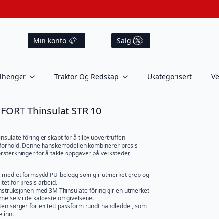
Min konto
Salg
ilhenger
Traktor Og Redskap
Ukategorisert
Ve
ORT Thinsulat STR 10
ulate-fôring er skapt for å tilby uovertruffen
erforhold. Denne hanskemodellen kombinerer presis
rsterkninger for å takle oppgaver på verksteder,
t med et formsydd PU-belegg som gir utmerket grep og
itet for presis arbeid.
onstruksjonen med 3M Thinsulate-fôring gir en utmerket
me selv i de kaldeste omgivelsene.
tten sørger for en tett passform rundt håndleddet, som
e inn.