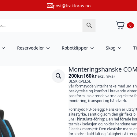
post@traktoras.no
0
Reservedeler
Robotklipper
Skog
T
Monteringshanske COMF
200
kr
160
kr
(
eks. mva)
BESKRIVELSE
Vår formsydde vinterhanske med 3M Thins
beskyttelse og komfort i krevende vint
passform, isolerende varme og ekstra fo
montering, transport og håndverk.
Formsydd PU-belegg: Hansken er utstyr
slitestyrke, samtidig som den gir fleksibil
3M Thinsulate-fôring: Den hel fôrede k
termisk isolasjon og holder hendene var
Elastisk mansjett: Den elastiske mansje
forhindrer kald luft og fuktighet i å treng