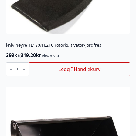
kniv høyre TL180/TL210 rotorkultivator/jordfres
399
kr
319.20
kr
(
eks. mva)
kniv
høyre
Legg I Handlekurv
TL180/TL210
rotorkultivator/jordfres
antall