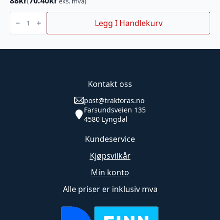
88
kr
70.40
kr
(
eks. mva)
Forbindelseskabel
rep
Legg I Handlekurv
-
rep
antall
Kontakt oss
post@traktoras.no
Farsundsveien 135
4580 Lyngdal
Kundeservice
Kjøpsvilkår
Min konto
Alle priser er inklusiv mva