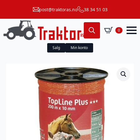
post@traktoras.no
38 34 51 03
0
Search
for:
Salg
Min konto