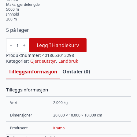
Maks. gjerdelengde
5000 m
Innhold
200 m
5 på lager
Polybånd
10
Legg I Handlekurv
mm
Top-
Line
Produktnummer:
4018653013298
PLUS
Kategorier:
Gjerdeutstyr
,
Landbruk
200
m
oransje
Tilleggsinformasjon
Omtaler (0)
antall
Tilleggsinformasjon
Vekt
2.000 kg
Dimensjoner
20.000 × 10.000 × 10.000 cm
Produsent
Kramp