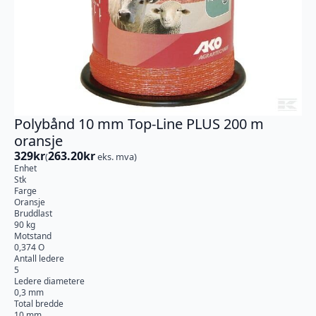
Polybånd 10 mm Top-Line PLUS 200 m
oransje
329
kr
263.20
kr
(
eks. mva)
Enhet
Stk
Farge
Oransje
Bruddlast
90 kg
Motstand
0,374 O
Antall ledere
5
Ledere diametere
0,3 mm
Total bredde
10 mm