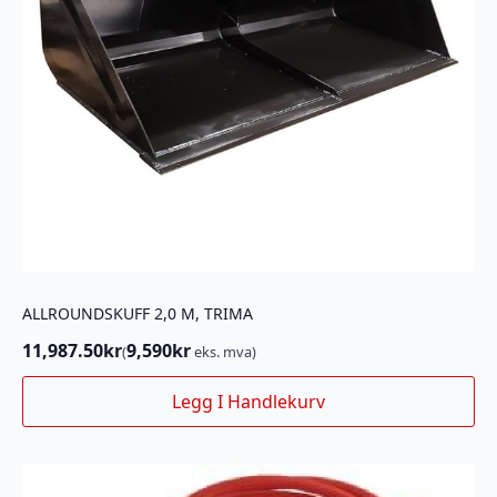
ALLROUNDSKUFF 2,0 M, TRIMA
11,987.50
kr
9,590
kr
(
eks. mva)
Legg I Handlekurv