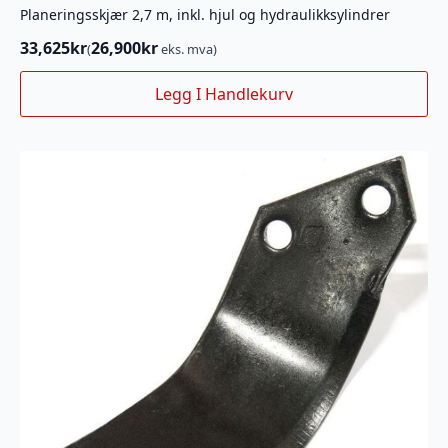
Planeringsskjær 2,7 m, inkl. hjul og hydraulikksylindrer
33,625
kr
26,900
kr
(
eks. mva)
Legg I Handlekurv