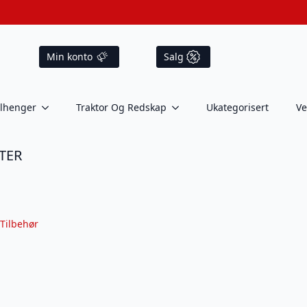
Min konto
Salg
ilhenger
Traktor Og Redskap
Ukategorisert
Ve
STER
Tilbehør