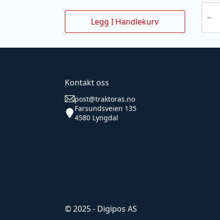
SOLO
461
Trykks
Legg I Handlekurv
5
l
antall
Kontakt oss
post@traktoras.no
Farsundsveien 135
4580 Lyngdal
© 2025 - Digipos AS