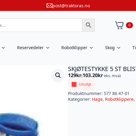
post@traktoras.no
0
Reservedeler
Robotklipper
Skog
T
SKJØTESTYKKE 5 ST BLI
129
kr
103.20
kr
(
eks. mva)
Utsolgt
Produktnummer:
577 86 47-01
Kategorier:
Hage
,
Robotklippere
,