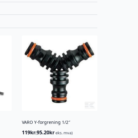
VARO Y-forgrening 1/2″
119
kr
95.20
kr
(
eks. mva)