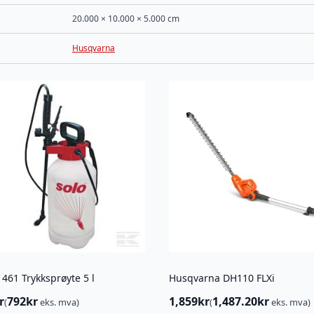
20.000 × 10.000 × 5.000 cm
Husqvarna
461 Trykksprøyte 5 l
Husqvarna DH110 FLXi
r
792
kr
1,859
kr
1,487.20
kr
(
eks. mva)
(
eks. mva)