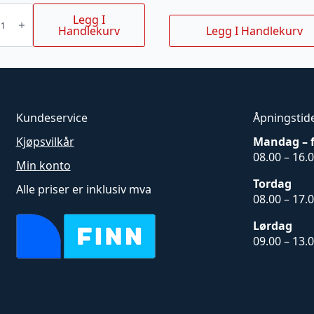
Legg I
prøyte
Handlekurv
Legg I Handlekurv
Kundeservice
Åpningstid
Kjøpsvilkår
Mandag – 
08.00 – 16.
Min konto
Tordag
Alle priser er inklusiv mva
08.00 – 17.
Lørdag
09.00 – 13.