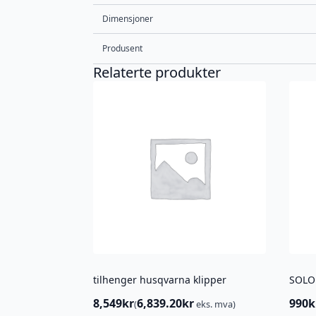
Dimensjoner
Produsent
Relaterte produkter
tilhenger husqvarna klipper
SOLO 
8,549
kr
6,839.20
kr
990
k
(
eks. mva)