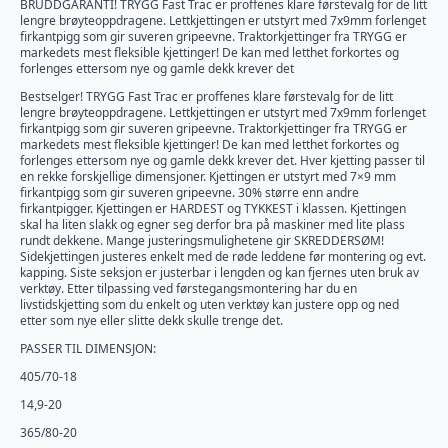
BRUDDGARANTI! TRYGG Fast Trac er proffenes klare førstevalg for de litt
pris
pris
lengre brøyteoppdragene. Lettkjettingen er utstyrt med 7x9mm forlenget
var:
er:
firkantpigg som gir suveren gripeevne. Traktorkjettinger fra TRYGG er
11,550kr.
10,395kr.
markedets mest fleksible kjettinger! De kan med letthet forkortes og
forlenges ettersom nye og gamle dekk krever det
Bestselger! TRYGG Fast Trac er proffenes klare førstevalg for de litt
lengre brøyteoppdragene. Lettkjettingen er utstyrt med 7x9mm forlenget
firkantpigg som gir suveren gripeevne. Traktorkjettinger fra TRYGG er
markedets mest fleksible kjettinger! De kan med letthet forkortes og
forlenges ettersom nye og gamle dekk krever det. Hver kjetting passer til
en rekke forskjellige dimensjoner. Kjettingen er utstyrt med 7×9 mm
firkantpigg som gir suveren gripeevne. 30% større enn andre
firkantpigger. Kjettingen er HARDEST og TYKKEST i klassen. Kjettingen
skal ha liten slakk og egner seg derfor bra på maskiner med lite plass
rundt dekkene. Mange justeringsmulighetene gir SKREDDERSØM!
Sidekjettingen justeres enkelt med de røde leddene før montering og evt.
kapping. Siste seksjon er justerbar i lengden og kan fjernes uten bruk av
verktøy. Etter tilpassing ved førstegangsmontering har du en
livstidskjetting som du enkelt og uten verktøy kan justere opp og ned
etter som nye eller slitte dekk skulle trenge det.
PASSER TIL DIMENSJON:
405/70-18
14,9-20
365/80-20