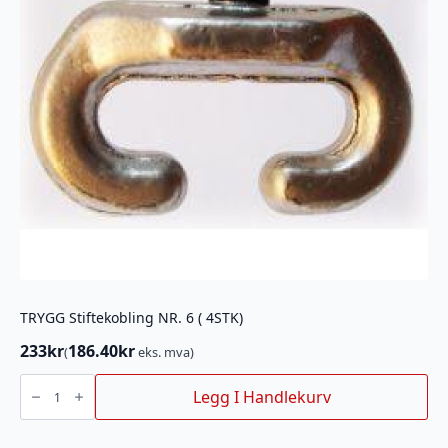
TRYGG Stiftekobling NR. 6 ( 4STK)
233
kr
186.40
kr
(
eks. mva)
TRYGG
Stiftekobling
Legg I Handlekurv
NR.
6
(
4STK)