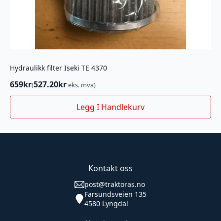
Hydraulikk filter Iseki TE 4370
659
kr
527.20
kr
(
eks. mva)
Legg I Handlekurv
Kontakt oss
post@traktoras.no
Farsundsveien 135
4580 Lyngdal