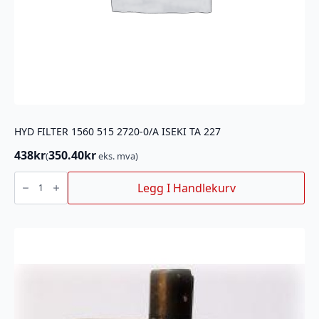
HYD FILTER 1560 515 2720-0/A ISEKI TA 227
438
kr
350.40
kr
(
eks. mva)
HYD
FILTER
Legg I Handlekurv
1560
515
2720-
0/A
ISEKI
TA
227
antall