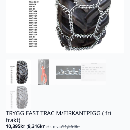
TRYGG FAST TRAC M/FIRKANTPIGG ( fri
frakt)
10,395
kr
8,316
kr
11,550
kr
(
eks. mva)
Opprinnelig
Nåværende