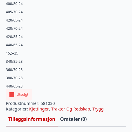
400/80-24
405/70-24
420/65-24
420/70-24
420/85-24
440/65-24
15,5-25
340/85-28
360/70-28
380/70-28
440/65-28
Utsolgt
Produktnummer:
581030
Kategorier:
Kjettinger
,
Traktor Og Redskap
,
Trygg
Tilleggsinformasjon
Omtaler (0)