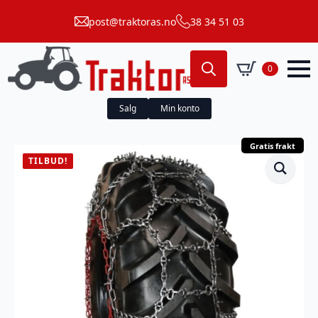
post@traktoras.no
38 34 51 03
0
Search
for:
Salg
Min konto
Gratis frakt
TILBUD!