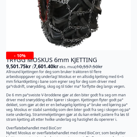
-
10%
TRYGG MOSKUS 6mm KJETTING
9,501.75
kr
7,601.40
kr
10,557.50
kr
(
eks. mva)
Opprinnelig
Nåværende
Allround kjettingen for deg som bruker traktoren til flere
pris
pris
arbeidsoppgaver og underlag! Moskus er en allsidig kjetting med 6×6
var:
er:
mm firkantkjetting i bane som egner seg for deg som driver med
10,557.50kr.
9,501.75kr.
ga°rdsdrift, snørydding, skog og til tider ma° forflytte deg langs vegen.
De 6 mm pa°sveiste V-broddene gjør at den biter godt fra seg om man
driver med snørydding eller kjører i skogen. Kjettingen flyter godt pa°
dekket, som gjør at det er en behagelig kjetting a° bruke ved kjøring pa°
veg. Moskus er stabil samtidig som den biter godt fra seg i skogen og pa°
isete underlag. Strammekjettingen gjør at du kan enkelt justere fra løs til
stram kjetting alt etter hvilke underlag og hastighet du opererer i.
Overflatebehandlet med BioCorr
Nyhet! Moskus er overflatebehandlet med med BioCorr, som beskytter