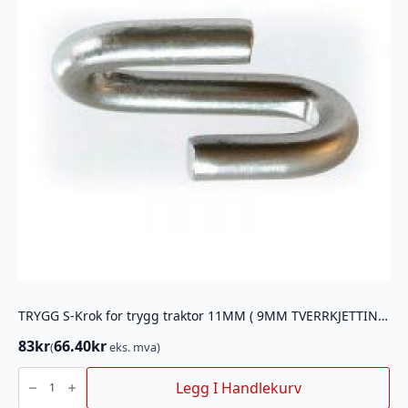
TRYGG S-Krok for trygg traktor 11MM ( 9MM TVERRKJETTING)
83
kr
66.40
kr
(
eks. mva)
TRYGG
S-
Legg I Handlekurv
Krok
for