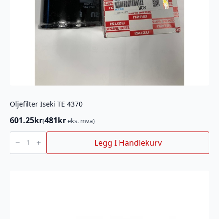
Oljefilter Iseki TE 4370
601.25
kr
481
kr
(
eks. mva)
Oljefilter
Iseki
Legg I Handlekurv
TE
4370
antall