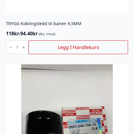
TRYGG Koblingsledd til banen 9,5MM
118
kr
94.40
kr
(
eks. mva)
TRYGG
Koblingsledd
Legg I Handlekurv
til
banen
9,5MM
antall