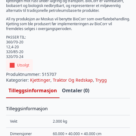
kjettingen mot rust under lagring og transport. BioCorr er vannbasert,
biobasert og biologisk nedbrytbart, og representerer et miljøvennlig
alternativ til tradisjonelle petroleumsbaserte produkter.
All ny produksjon av Moskus vil benytte BioCorr som overflatebehandling.
Kjetting som ble produsert før implementeringen av BioCorr vil
fremdeles selges i overgangsperioden.
PASSER TIL:
360/70-20
12,4-20
320/85-20
320/70-24
Utsolgt
Produktnummer:
515707
Kategorier:
Kjettinger
,
Traktor Og Redskap
,
Trygg
Tilleggsinformasjon
Omtaler (0)
Tilleggsinformasjon
Vekt
2.000 kg
Dimensjoner
60.000 × 40.000 × 40.000 cm