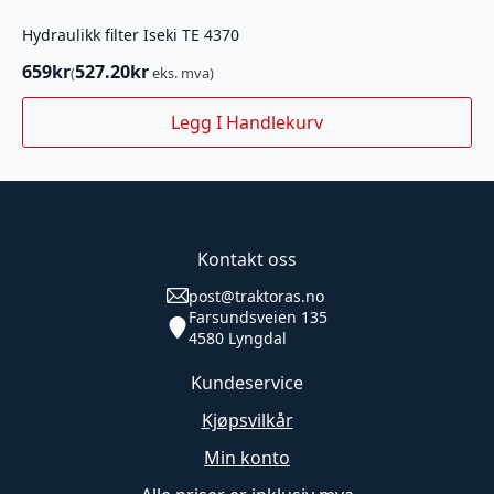
Hydraulikk filter Iseki TE 4370
659
kr
527.20
kr
(
eks. mva)
Legg I Handlekurv
Kontakt oss
post@traktoras.no
Farsundsveien 135
4580 Lyngdal
Kundeservice
Kjøpsvilkår
Min konto