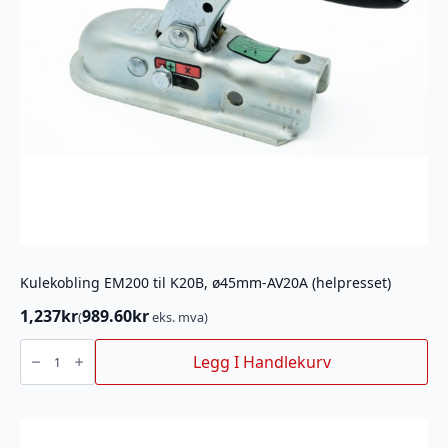
Kulekobling EM200 til K20B, ø45mm-AV20A (helpresset)
1,237
kr
989.60
kr
(
eks. mva)
Kulekobling
EM200
Legg I Handlekurv
til
K20B,
ø45mm-
AV20A
(helpresset)
antall