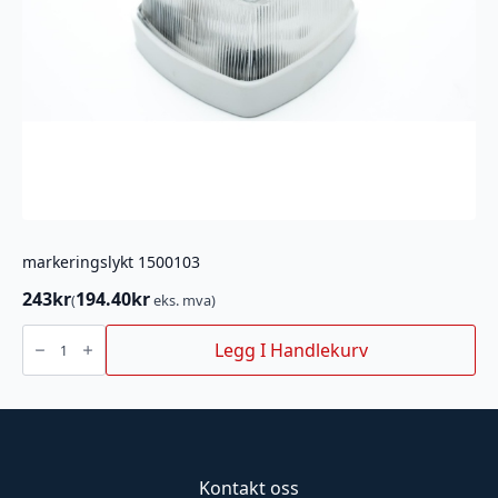
markeringslykt 1500103
243
kr
194.40
kr
(
eks. mva)
markeringslykt
1500103
Legg I Handlekurv
antall
Kontakt oss