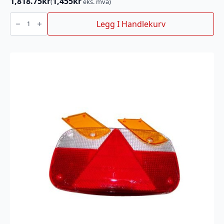
1,818.75
kr
1,455
kr
(
eks. mva)
Bremsesko
sett
Legg I Handlekurv
knott
203x40-
Komplett
H+V
antall