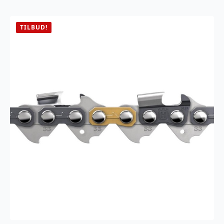
SEASON
antall
TILBUD!