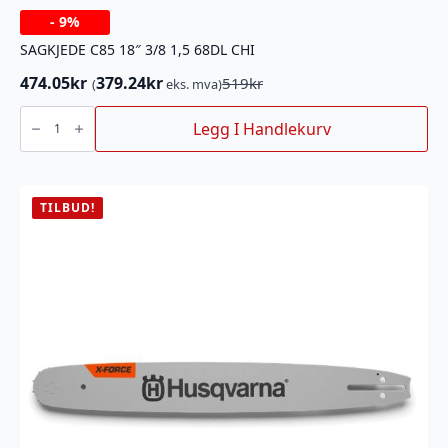
-
9%
SAGKJEDE C85 18″ 3/8 1,5 68DL CHI
474.05
kr
379.24
kr
519
kr
(
eks. mva)
Opprinnelig
Nåværende
pris
pris
SAGKJEDE
C85
Legg I Handlekurv
var:
er:
18"
519kr.
474.05kr.
3/8
1,5
68DL
CHI
antall
TILBUD!