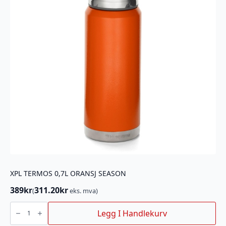
XPL TERMOS 0,7L ORANSJ SEASON
389
kr
311.20
kr
(
eks. mva)
XPL
TERMOS
Legg I Handlekurv
0,7L
ORANSJ