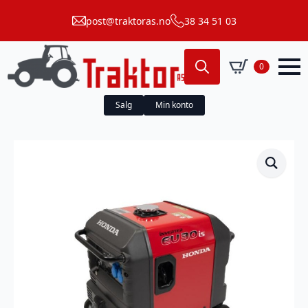
post@traktoras.no
38 34 51 03
0
Search
for:
Salg
Min konto