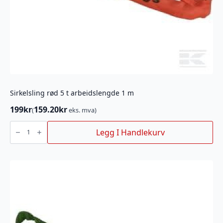
Sirkelsling rød 5 t arbeidslengde 1 m
199
kr
159.20
kr
(
eks. mva)
Sirkelsling
rød
Legg I Handlekurv
5
t
arbeidslengde
1
m
antall