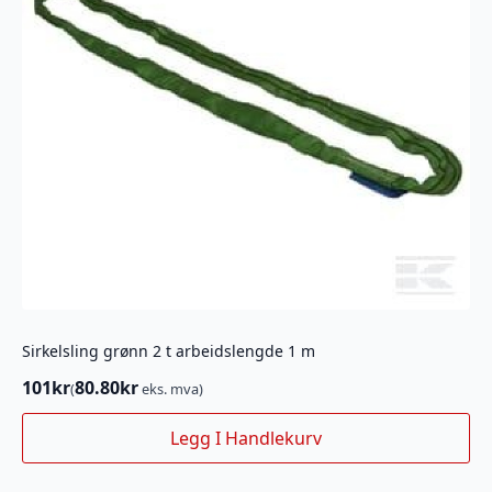
Sirkelsling grønn 2 t arbeidslengde 1 m
101
kr
80.80
kr
(
eks. mva)
Legg I Handlekurv