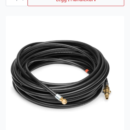
SETT
HUSQVARNA
antall