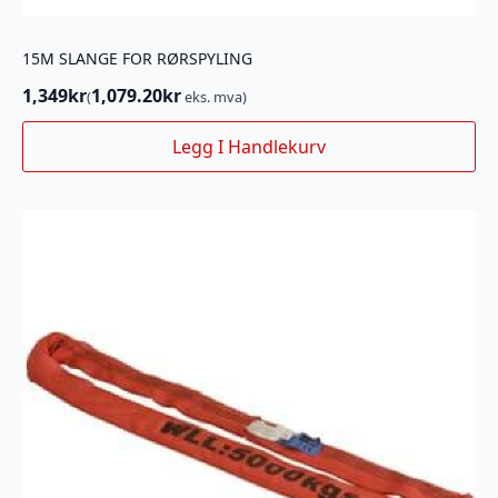
15M SLANGE FOR RØRSPYLING
1,349
kr
1,079.20
kr
(
eks. mva)
Legg I Handlekurv