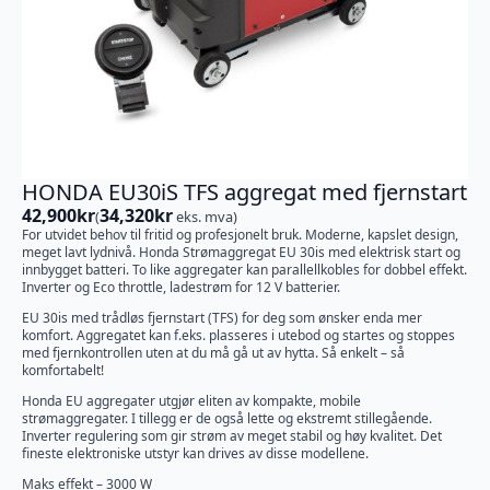
HONDA EU30iS TFS aggregat med fjernstart
42,900
kr
34,320
kr
(
eks. mva)
For utvidet behov til fritid og profesjonelt bruk. Moderne, kapslet design,
meget lavt lydnivå. Honda Strømaggregat EU 30is med elektrisk start og
innbygget batteri. To like aggregater kan parallellkobles for dobbel effekt.
Inverter og Eco throttle, ladestrøm for 12 V batterier.
EU 30is med trådløs fjernstart (TFS) for deg som ønsker enda mer
komfort. Aggregatet kan f.eks. plasseres i utebod og startes og stoppes
med fjernkontrollen uten at du må gå ut av hytta. Så enkelt – så
komfortabelt!
Honda EU aggregater utgjør eliten av kompakte, mobile
strømaggregater. I tillegg er de også lette og ekstremt stillegående.
Inverter regulering som gir strøm av meget stabil og høy kvalitet. Det
fineste elektroniske utstyr kan drives av disse modellene.
Maks effekt – 3000 W