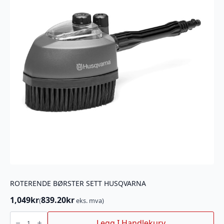
ROTERENDE BØRSTER SETT HUSQVARNA
1,049
kr
839.20
kr
(
eks. mva)
ROTERENDE
BØRSTER
Legg I Handlekurv