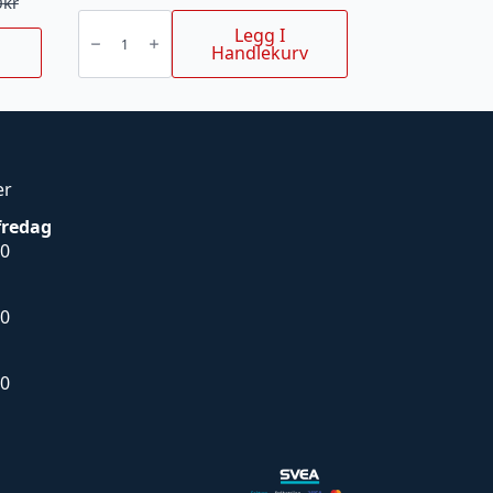
0
kr
STIGA
SC
Legg I
100e
Handlekurv
Kit
GRENSAKS
INKL
BATTERI
OG
LADER
antall
er
fredag
00
00
00