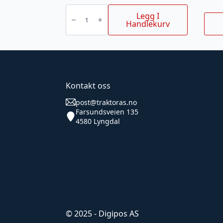
GARDENA
Krankobling
Legg I
21
Handlekurv
mm
1/2"
hungjenge
antall
Kontakt oss
post@traktoras.no
Farsundsveien 135
4580 Lyngdal
© 2025 - Digipos AS