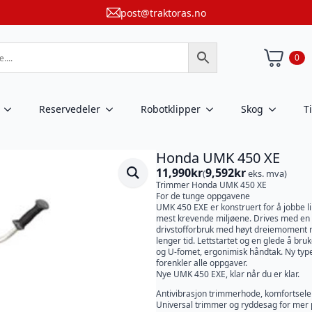
post@traktoras.no
0
Reservedeler
Robotklipper
Skog
T
Honda UMK 450 XE
11,990
kr
9,592
kr
(
eks. mva)
Trimmer Honda UMK 450 XE
For de tunge oppgavene
UMK 450 EXE er konstruert for å jobbe li
mest krevende miljøene. Drives med en 
drivstofforbruk med høyt dreiemoment når
lenger tid. Lettstartet og en glede å 
og U-fomet, ergonimisk håndtak. Ny type
forenkler alle oppgaver.
Nye UMK 450 EXE, klar når du er klar.
Antivibrasjon trimmerhode, komfortsele o
Universal trimmer og ryddesag for mer p