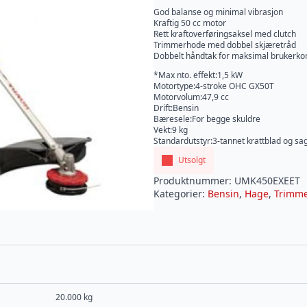
God balanse og minimal vibrasjon
Kraftig 50 cc motor
Rett kraftoverføringsaksel med clutch
Trimmerhode med dobbel skjæretråd
Dobbelt håndtak for maksimal brukerkon
*Max nto. effekt:1,5 kW
Motortype:4-stroke OHC GX50T
Motorvolum:47,9 cc
Drift:Bensin
Bæresele:For begge skuldre
Vekt:9 kg
Standardutstyr:3-tannet krattblad og sa
Utsolgt
Produktnummer:
UMK450EXEET
Kategorier:
Bensin
,
Hage
,
Trimm
20.000 kg