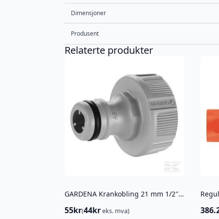
Dimensjoner
Produsent
Relaterte produkter
GARDENA Krankobling 21 mm 1/2″ hungjenge
55
kr
44
kr
386.
(
eks. mva)