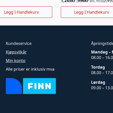
1,245
kr
996
kr
2,49
(
eks. mva)
Opprinnelig
Nåværende
pris
pris
Legg I Handlekurv
Legg I Handlekurv
var:
er:
2,490kr.
1,245kr.
Kundeservice
Åpningstid
Kjøpsvilkår
Mandag – 
08.00 – 16.
Min konto
Tordag
Alle priser er inklusiv mva
08.00 – 17.
Lørdag
09.00 – 13.