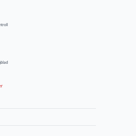
troll
gblad
er