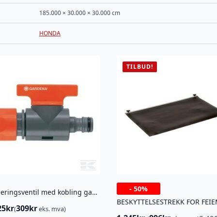
185.000 × 30.000 × 30.000 cm
HONDA
TILBUD!
-
50%
Reguleringsventil med kobling gardena
25
kr
309
kr
(
eks. mva)