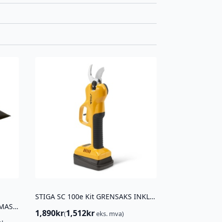
STIGA SC 100e Kit GRENSAKS INKL BATTERI OG LADER
BESKYTTELSESTREKK FOR FEIEMASKIN 95CM
1,890
kr
1,512
kr
(
eks. mva)