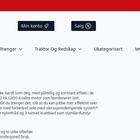
Min konto
Salg
ilhenger
Traktor Og Redskap
Ukategorisert
Ve
ke hardt som deg, med pålitelig og konstant effekt i de
2 hk GX50 4-takts motor som kombinerer lavt
 du trenger det, slik at du kan jobbe mer effektivt over
bruke med forbedret sele med vibrasjonsdempende system*
 nylontråd og 3-tannet krattblad som standardutstyr
g to ulike tilbehør.
rofesjonell bruk.