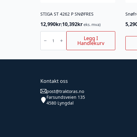
STIGA ST 4262 P SNØFRES
Snøfr
12,990
kr
10,392
kr
5,29
(
eks. mva)
STIGA
ST
Legg I
4262
Handlekurv
P
SNØFRES
antall
Kontakt oss
post@traktoras.no
Farsundsveien 135
4580 Lyngdal