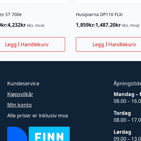
es ST 700e
Husqvarna DP110 FLXi
0
kr
4,232
kr
1,859
kr
1,487.20
kr
(
eks. mva)
(
eks. mva)
Legg I Handlekurv
Legg I Handlekurv
Kundeservice
Åpningstid
Kjøpsvilkår
Mandag – 
08.00 – 16.
Min konto
Tordag
Alle priser er inklusiv mva
08.00 – 17.
Lørdag
09.00 – 13.