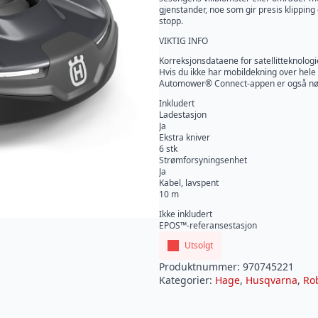
gjenstander, noe som gir presis klipping 
stopp.
VIKTIG INFO
Korreksjonsdataene for satellitteknolog
Hvis du ikke har mobildekning over hel
Automower® Connect-appen er også nødven
Inkludert
Ladestasjon
Ja
Ekstra kniver
6 stk
Strømforsyningsenhet
Ja
Kabel, lavspent
10 m
Ikke inkludert
EPOS™-referansestasjon
Utsolgt
Produktnummer:
970745221
Kategorier:
Hage
,
Husqvarna
,
Ro