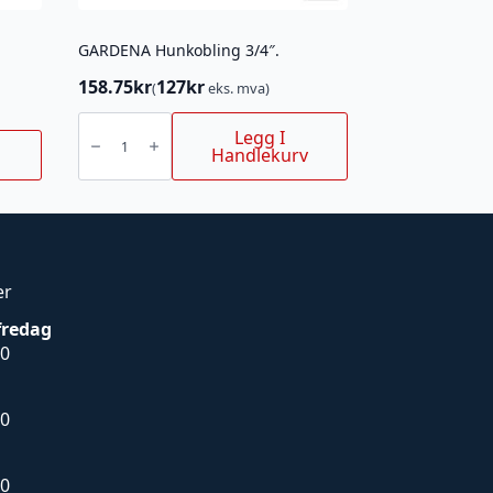
GARDENA Hunkobling 3/4″.
158.75
kr
127
kr
(
eks. mva)
GARDENA
Hunkobling
Legg I
3/4".
Handlekurv
antall
er
fredag
00
00
00