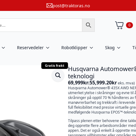
post@traktoras.no
0
Reservedeler
Robotklipper
Skog
T
Gratis frakt
Husqvarna Automower®
teknologi
69,999
kr
55,999.20
kr
(
eks. mva)
Husqvarna Automower® 435X AWD NERA m
utmerket ytelse i skråninger og evne til 
skråninger på opptil 70 % håndteres av f
manøvrerbarhet og trekkraft i krevende t
full fleksibilitet med presise virtuelle g
medfølgende Husqvarna EPOS™-teknolo
Tilpass plenen etter behovene dine takk
deg opprette flere arbeidsområder med f
appen. Det er også enkelt å opprette mid
sesongens villblomster eller områder m