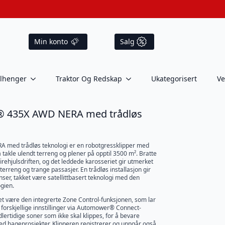
Min konto
Salg
ilhenger
Traktor Og Redskap
Ukategorisert
Ve
 435X AWD NERA med trådløs
ed trådløs teknologi er en robotgressklipper med
å takle ulendt terreng og plener på opptil 3500 m². Bratte
irehjulsdriften, og det leddede karosseriet gir utmerket
erreng og trange passasjer. En trådløs installasjon gir
renser, takket være satellittbasert teknologi med den
gien.
et være den integrerte Zone Control-funksjonen, som lar
orskjellige innstillinger via Automower® Connect-
lertidige soner som ikke skal klippes, for å bevare
ed hageprosjekter. Klipperen registrerer og unngår også