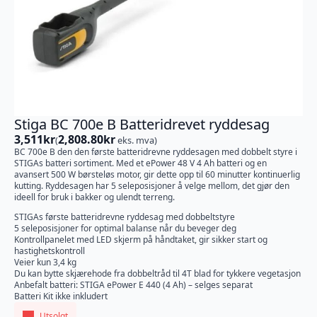
Stiga BC 700e B Batteridrevet ryddesag
3,511
kr
2,808.80
kr
(
eks. mva)
BC 700e B den den første batteridrevne ryddesagen med dobbelt styre i
STIGAs batteri sortiment. Med et ePower 48 V 4 Ah batteri og en
avansert 500 W børsteløs motor, gir dette opp til 60 minutter kontinuerlig
kutting. Ryddesagen har 5 seleposisjoner å velge mellom, det gjør den
ideell for bruk i bakker og ulendt terreng.
STIGAs første batteridrevne ryddesag med dobbeltstyre
5 seleposisjoner for optimal balanse når du beveger deg
Kontrollpanelet med LED skjerm på håndtaket, gir sikker start og
hastighetskontroll
Veier kun 3,4 kg
Du kan bytte skjærehode fra dobbeltråd til 4T blad for tykkere vegetasjon
Anbefalt batteri: STIGA ePower E 440 (4 Ah) – selges separat
Batteri Kit ikke inkludert
Utsolgt