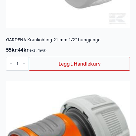
GARDENA Krankobling 21 mm 1/2″ hungjenge
55
kr
44
kr
(
eks. mva)
GARDENA
Krankobling
Legg I Handlekurv
21
mm
1/2"
hungjenge
antall