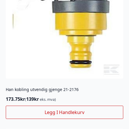
Han kobling utvendig gjenge 21-2176
173.75
kr
139
kr
(
eks. mva)
Legg I Handlekurv