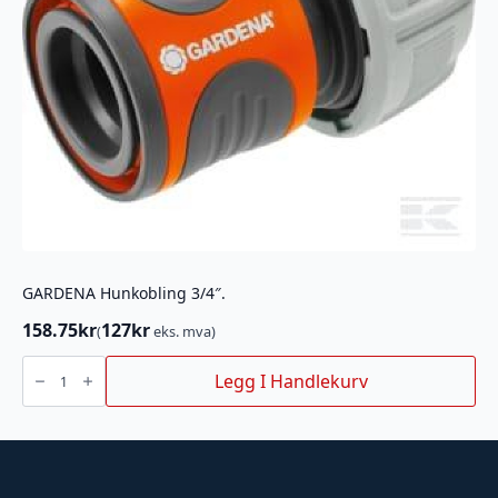
GARDENA Hunkobling 3/4″.
158.75
kr
127
kr
(
eks. mva)
GARDENA
Hunkobling
Legg I Handlekurv
3/4".
antall