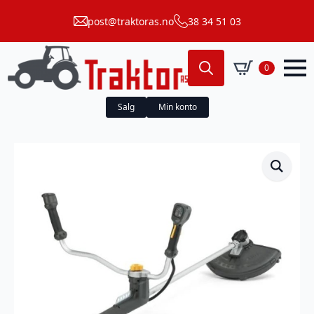
post@traktoras.no
38 34 51 03
0
Search
for:
Salg
Min konto