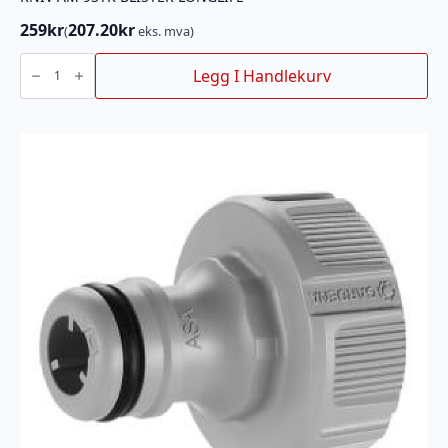
259
kr
207.20
kr
(
eks. mva)
KNIV
AM
Legg I Handlekurv
9STK
BLISTER
LONGLIFE
antall