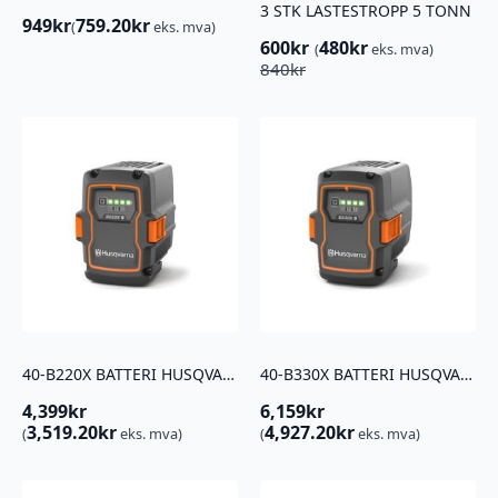
3 STK LASTESTROPP 5 TONN
949
kr
759.20
kr
(
eks. mva)
600
kr
480
kr
(
eks. mva)
Opprinnelig
Nåværende
840
kr
pris
pris
var:
er:
840kr.
600kr.
40-B220X BATTERI HUSQVARNA
40-B330X BATTERI HUSQVARNA
4,399
kr
6,159
kr
3,519.20
kr
4,927.20
kr
(
eks. mva)
(
eks. mva)