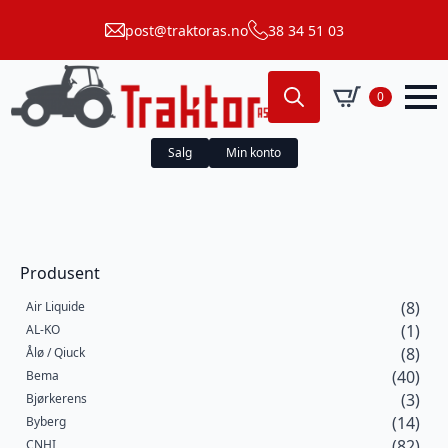
post@traktoras.no
38 34 51 03
0
Search
for:
Salg
Min konto
Produsent
(8)
Air Liquide
(1)
AL-KO
(8)
Ålø / Qiuck
(40)
Bema
(3)
Bjørkerens
(14)
Byberg
(82)
CNHI