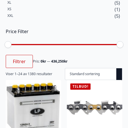
(5)
XL
(1)
XS
(5)
XXL
Price Filter
Min.
Makspris
pris
Filtrer
Pris:
0kr
—
436,250kr
Viser 1–24 av 1380 resultater
TILBUD!