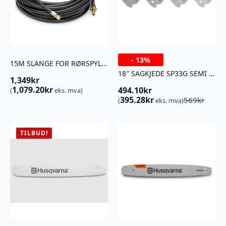
-
13%
15M SLANGE FOR RØRSPYLING
18″ SAGKJEDE SP33G SEMI CHISEL PI 72dl
1,349
kr
1,079.20
kr
494.10
kr
(
eks. mva)
Opprinnelig
Nåværende
395.28
kr
569
kr
(
eks. mva)
pris
pris
var:
er:
569kr.
494.10kr.
TILBUD!