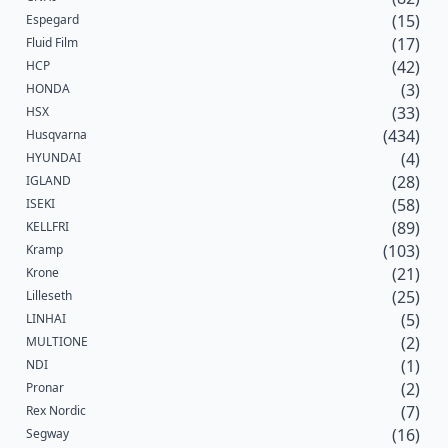
(15)
Espegard
(17)
Fluid Film
(42)
HCP
(3)
HONDA
(33)
HSX
(434)
Husqvarna
(4)
HYUNDAI
(28)
IGLAND
(58)
ISEKI
(89)
KELLFRI
(103)
Kramp
(21)
Krone
(25)
Lilleseth
(5)
LINHAI
(2)
MULTIONE
(1)
NDI
(2)
Pronar
(7)
Rex Nordic
(16)
Segway