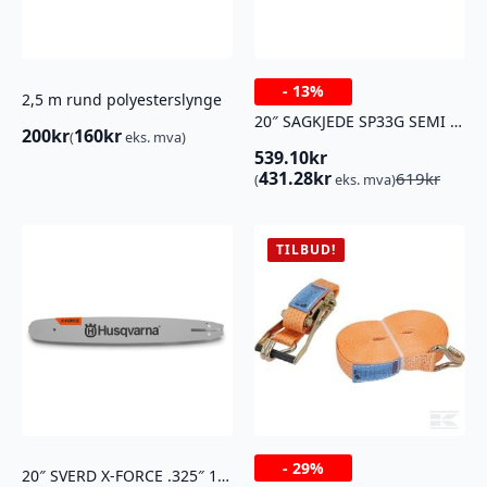
-
13%
2,5 m rund polyesterslynge
20″ SAGKJEDE SP33G SEMI CHISEL PI 80dl
200
kr
160
kr
(
eks. mva)
539.10
kr
Opprinnelig
Nåværende
431.28
kr
619
kr
(
eks. mva)
pris
pris
var:
er:
619kr.
539.10kr.
TILBUD!
-
29%
20″ SVERD X-FORCE .325″ 1,3MM PIX