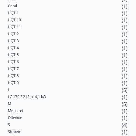
(1)
Coral
(1)
HQT-1
(1)
HQT-10
(1)
HQT-11
(1)
HQT-2
(1)
HQT-3
(1)
HQT-4
(1)
HQT-5
(1)
HQT-6
(1)
HQT-7
(1)
HQT-8
(1)
HQT-9
(5)
L
(1)
LC 170 F 212 cc 4,1 kW
(5)
M
(1)
Mønstret
(1)
Offwhite
(4)
S
(1)
Stripete