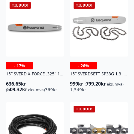
TILBUD!
TILBUD!
-
17%
-
26%
15″ SVERD X-FORCE .325″ 1,3MM PIX
15″ SVERDSETT SP33G 1,3 .325 64DL
636.65
kr
999
kr
799.20
kr
(
eks. mva)
Opprinnelig
Nåværende
Opprinnelig
Nåværende
509.32
kr
769
kr
1,349
kr
(
eks. mva)
pris
pris
pris
pris
var:
er:
var:
er:
769kr.
636.65kr.
1,349kr.
999kr.
TILBUD!