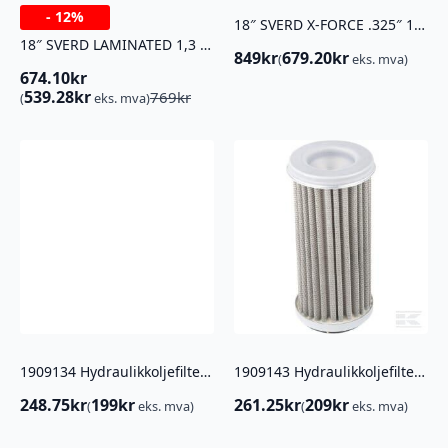
-
12%
18″ SVERD X-FORCE .325″ 1.3MM PIX
18″ SVERD LAMINATED 1,3 .325″
849
kr
679.20
kr
(
eks. mva)
674.10
kr
Opprinnelig
Nåværende
539.28
kr
769
kr
(
eks. mva)
pris
pris
var:
er:
769kr.
674.10kr.
1909134 Hydraulikkoljefilter CNHI
1909143 Hydraulikkoljefilter CNHI
248.75
kr
199
kr
261.25
kr
209
kr
(
eks. mva)
(
eks. mva)