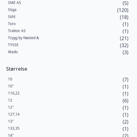
(5)
SME AS
(120)
Stiga
(18)
Stihl
(1)
Toro
(1)
Traktor AS
(21)
Trygg by Nøsted &
(32)
TYSSE
(3)
Wado
Størrelse
(7)
10
(1)
10"
(1)
116,22
(6)
12
(1)
12"
(1)
127,14
(2)
13"
(1)
133,35
(2)
14"