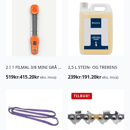
2 I 1 FILMAL 3/8 MINI GRÅ 4,0 Husqvarna
2,5 L STEIN- OG TRERENS
519
kr
415.20
kr
239
kr
191.20
kr
(
eks. mva)
(
eks. mva)
TILBUD!