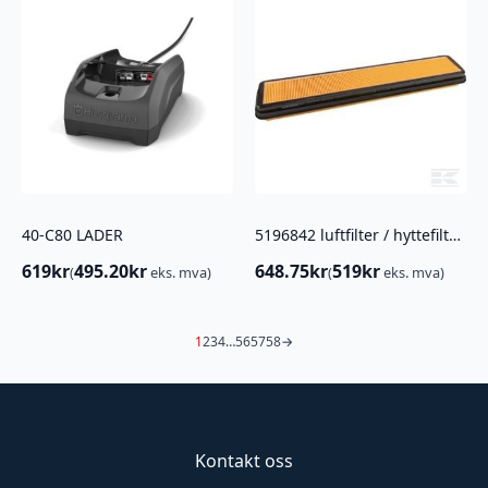
40-C80 LADER
5196842 luftfilter / hyttefilter CNHI
619
kr
495.20
kr
648.75
kr
519
kr
(
eks. mva)
(
eks. mva)
1
2
3
4
…
56
57
58
→
Kontakt oss