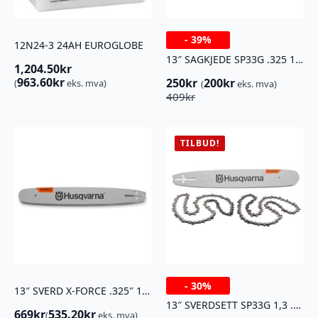
-
39%
12N24-3 24AH EUROGLOBE
13″ SAGKJEDE SP33G .325 1,3 56DL PIX
1,204.50
kr
963.60
kr
250
kr
200
kr
(
eks. mva)
(
eks. mva)
Opprinnelig
Nåværende
409
kr
pris
pris
var:
er:
409kr.
250kr.
TILBUD!
-
30%
13″ SVERD X-FORCE .325″ 1,3MM PIX
13″ SVERDSETT SP33G 1,3 .325 56DL
669
kr
535.20
kr
(
eks. mva)