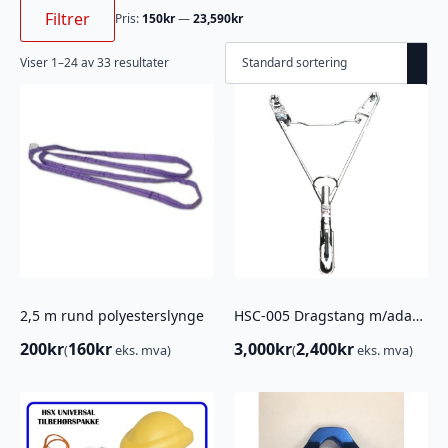
Min.
Makspris
pris
Filtrer
Pris:
150kr
—
23,590kr
Viser 1–24 av 33 resultater
2,5 m rund polyesterslynge
HSC-005 Dragstang m/adapter kompl for ATV
200
kr
160
kr
3,000
kr
2,400
kr
(
eks. mva)
(
eks. mva)