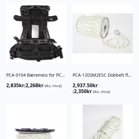
PCA-0104 Bæremeis for PCW3000
PCA-1203M2ESC Dobbelt flettet polyestertau m/ kauser. 10mm x 100m
2,835
kr
2,268
kr
2,937.50
kr
(
eks. mva)
2,350
kr
(
eks. mva)