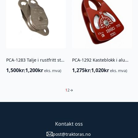
PCA-1283 Talje i rustfritt stål. Dobbel
PCA-1292 Kasteblokk i aluminium
1,500
kr
1,200
kr
1,275
kr
1,020
kr
(
eks. mva)
(
eks. mva)
1
2
→
Kontakt oss
post@traktoras.no