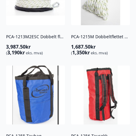
PCA-1213M2ESC Dobbelt flettet polyestertau m/ kauser 12mm x 100m
PCA-1215M Dobbeltflettet polyestertau 12mm x 50m
3,987.50
kr
1,687.50
kr
3,190
kr
1,350
kr
(
eks. mva)
(
eks. mva)
PCA-1255 Taubag
PCA-1256 Tausekk