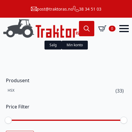
post@traktoras.no
38 34 51 03
0
Search
for:
Salg
Min konto
Produsent
(33)
HSX
Price Filter