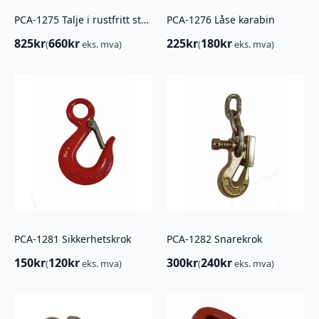
PCA-1275 Talje i rustfritt stål, Enkel
PCA-1276 Låse karabin
825
kr
660
kr
225
kr
180
kr
(
eks. mva)
(
eks. mva)
PCA-1281 Sikkerhetskrok
PCA-1282 Snarekrok
150
kr
120
kr
300
kr
240
kr
(
eks. mva)
(
eks. mva)