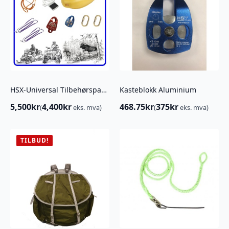
HSX-Universal Tilbehørspakke for Skogbruk, Jakt og Off Road
Kasteblokk Aluminium
5,500
kr
4,400
kr
468.75
kr
375
kr
(
eks. mva)
(
eks. mva)
TILBUD!