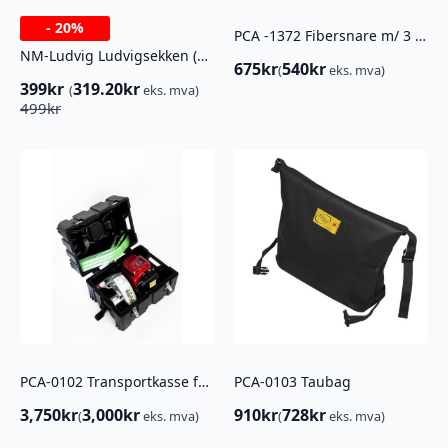
-
20%
PCA -1372 Fibersnare m/ 3 kjettingledd
NM-Ludvig Ludvigsekken (BRUKT)
675
kr
540
kr
(
eks. mva)
399
kr
319.20
kr
(
eks. mva)
Opprinnelig
Nåværende
499
kr
pris
pris
var:
er:
499kr.
399kr.
PCA-0102 Transportkasse for PCW-3000
PCA-0103 Taubag
3,750
kr
3,000
kr
910
kr
728
kr
(
eks. mva)
(
eks. mva)