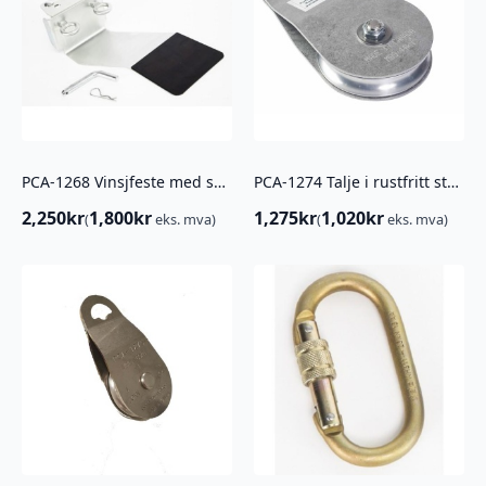
PCA-1268 Vinsjfeste med svingledd
PCA-1274 Talje i rustfritt stål, Enkel
2,250
kr
1,800
kr
1,275
kr
1,020
kr
(
eks. mva)
(
eks. mva)