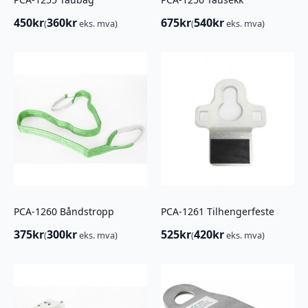
450
kr
360
kr
675
kr
540
kr
(
eks. mva)
(
eks. mva)
PCA-1260 Båndstropp
PCA-1261 Tilhengerfeste
375
kr
300
kr
525
kr
420
kr
(
eks. mva)
(
eks. mva)